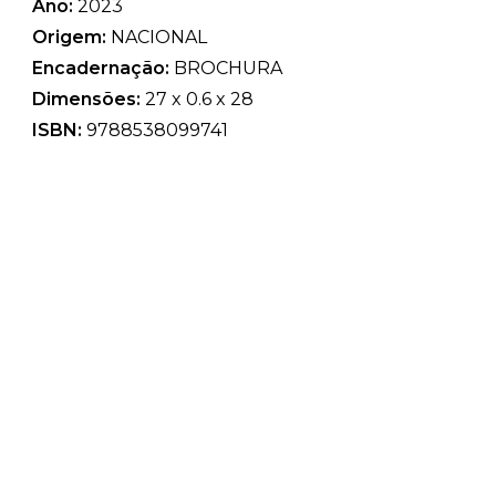
Ano:
2023
Origem:
NACIONAL
Encadernação:
BROCHURA
Dimensões:
27 x 0.6 x 28
ISBN:
9788538099741