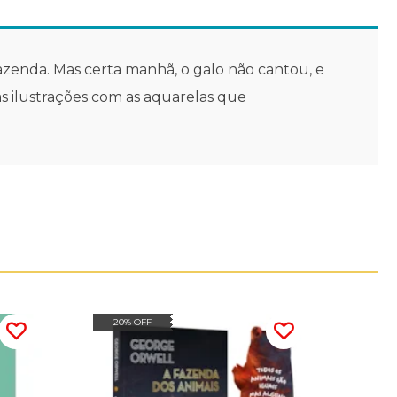
 fazenda. Mas certa manhã, o galo não cantou, e
as ilustrações com as aquarelas que
20% OFF
20