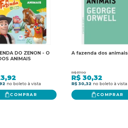
ENDA DO ZENON - O
A fazenda dos animais
DOS ANIMAIS
R$
37,90
23,92
R$
30,32
92
R$ 30,32
COMPRAR
COMPRAR