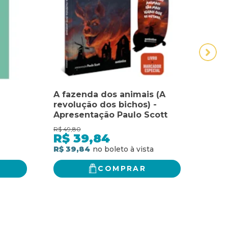
A fazenda dos animais (A
A FA
revolução dos bichos) -
"RE
Apresentação Paulo Scott
EM 
HENR
R$
49,80
R$
44,
CON
R$
39,84
R$
R$ 39,84
R$ 3
COMPRAR