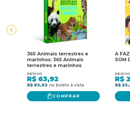
365 Animais terrestres e
A FAZ
marinhos: 365 Animais
SOM 
terrestres e marinhos
R$
79,90
R$
29,90
R$
63,92
R$
R$ 63,92
R$ 23,
COMPRAR