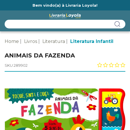
Bem vindo(a) à Livraria Loyola!
Ainda não tem cadastro na Livraria Loyola?
Home
Livros
Literatura
Literatura Infantil
ANIMAIS DA FAZENDA
SKU 289902