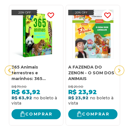
20% OFF
20% OFF
365 Animais
A FAZENDA DO
A
terrestres e
ZENON - O SOM DOS
a
marinhos: 365
ANIMAIS
Animais terrestres e
R$
79,90
R$
29,90
R
marinhos
R$
63,92
R$
23,92
R$ 63,92
R$ 23,92
R
COMPRAR
COMPRAR