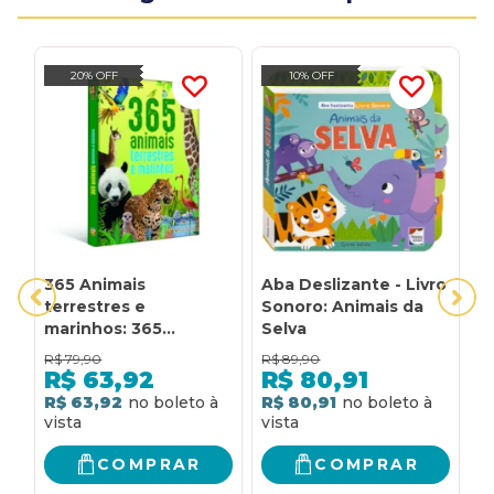
20% OFF
10% OFF
365 Animais
Aba Deslizante - Livro
A
terrestres e
Sonoro: Animais da
A
marinhos: 365
Selva
Animais terrestres e
R$
79,90
R$
89,90
R
marinhos
R$
63,92
R$
80,91
R$ 63,92
R$ 80,91
R
COMPRAR
COMPRAR