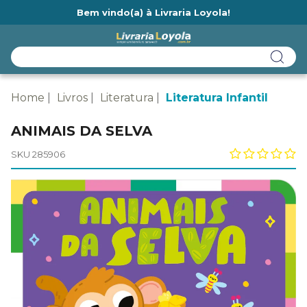
Bem vindo(a) à Livraria Loyola!
Ainda não tem cadastro na Livraria Loyola?
Home
Livros
Literatura
Literatura Infantil
ANIMAIS DA SELVA
SKU 285906