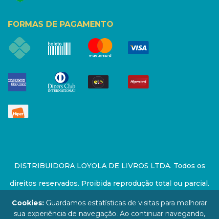
FORMAS DE PAGAMENTO
DISTRIBUIDORA LOYOLA DE LIVROS LTDA. Todos os
direitos reservados. Proibida reprodução total ou parcial.
Preços e estoque sujeito a alterações sem aviso prévio.
Cookies:
Guardamos estatísticas de visitas para melhorar
sua experiência de navegação. Ao continuar navegando,
67.946.814/0001-94 - LOJA - Rua Senador Feijó - São