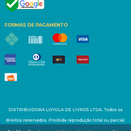
FORMAS DE PAGAMENTO
DISTRIBUIDORA LOYOLA DE LIVROS LTDA. Todos os
direitos reservados. Proibida reprodução total ou parcial.
Preços e estoque sujeito a alterações sem aviso prévio.