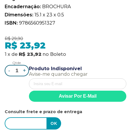
Encadernação:
BROCHURA
Dimensões:
15.1 x 23 x 0.5
ISBN:
9786560951327
R$ 29,90
R$ 23,92
1
x
de
R$ 23,92
no
Boleto
Qtde.
Produto Indisponível
-
+
Avise-me quando chegar
Consulte frete e prazo de entrega