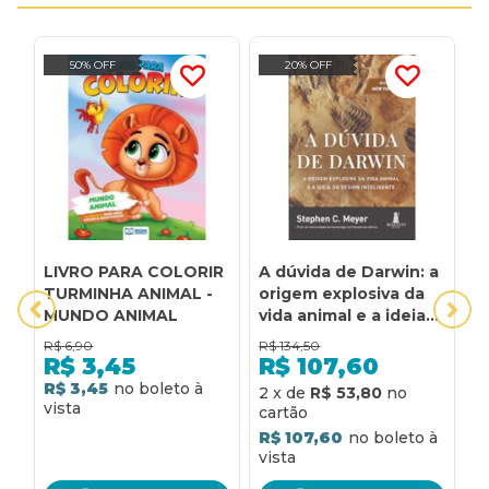
50% OFF
20% OFF
LIVRO PARA COLORIR
A dúvida de Darwin: a
A
TURMINHA ANIMAL -
origem explosiva da
a
MUNDO ANIMAL
vida animal e a ideia
do design inteligente
R$
6,90
R$
134,50
R
R$
3,45
R$
107,60
R$ 3,45
R
2
x
de
R$ 53,80
R$ 107,60