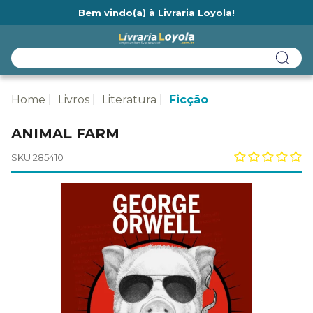
Bem vindo(a) à Livraria Loyola!
Ainda não tem cadastro na Livraria Loyola?
Home
Livros
Literatura
Ficção
ANIMAL FARM
SKU 285410