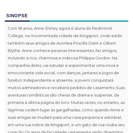
SINOPSE
Com 18 anos, Anne Shirley agora é aluna do Redmond
College, na movimentada cidade de Kingsport, onde estão
também seus amigos de Avonlea Priscilla Grant e Gilbert
Blythe. Anne conhece pessoas interessantes, faz amigos,
incluindo a rica, charmosa e indecisa Philippa Gordon. Na
companhia deles, vai estudar e experimentar uma nova e
emocionante vida social, com danças, jantares e jogos de
futebol. Independente e atraente, a jovem conquistará
muitos admiradores e receberá pedidos de casamento.Suas
aventuras românticas são cheias de drama e suspense, da
primeira à última página do livro. Muitas vezes, no entanto, as
lágrimas cedem lugar às gargalhadas, como quando Anne e
suas amigas se mudam para uma casa pequena e adorável,
em uma rua nobre de Kingsport, e um gato de rua rouba seu
coração.Os anos de faculdade certamente serão divertidos,