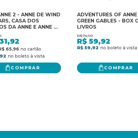
NNE 2 - ANNE DE WIND
ADVENTURES OF ANNE
ARS, CASA DOS
GREEN GABLES - BOX 
S DA ANNE E ANNE DE
LIVROS
SIDE - (TEXTO
0
R$
74,90
RAL - CLÁSSICOS
31,92
R$
59,92
TICA)
R$ 59,92
R$ 65,96
,92
COMPRAR
COMPRAR