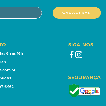
TO
SIGA-NOS
as 8h às 18h
13h
a.com.br
SEGURANÇA
7-6463
097-6462