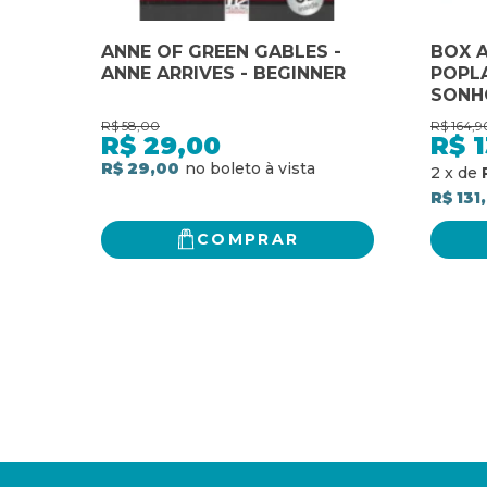
ANNE OF GREEN GABLES -
BOX A
ANNE ARRIVES - BEGINNER
POPL
SONHO
INGLE
R$
58,00
R$
164,9
INTEG
R$
29,00
R$
1
AUTÊN
R$ 29,00
2
x
de
R$ 131
COMPRAR