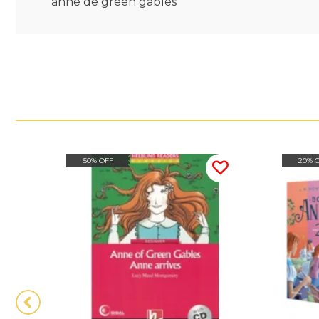
anne de green gables
50% OFF
20% 