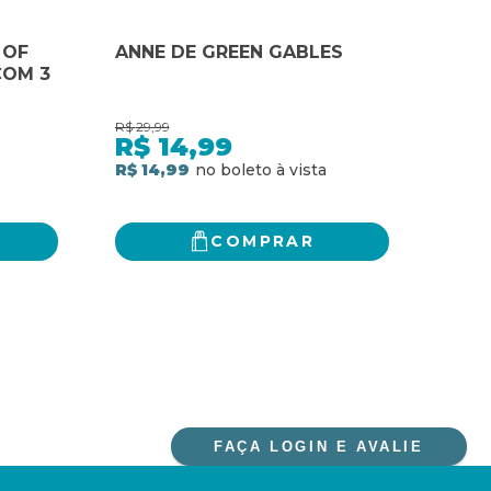
 OF
ANNE DE GREEN GABLES
ANN
COM 3
R$
29,99
R$
39,
R$
14,99
R$
R$ 14,99
R$ 3
COMPRAR
FAÇA LOGIN E AVALIE