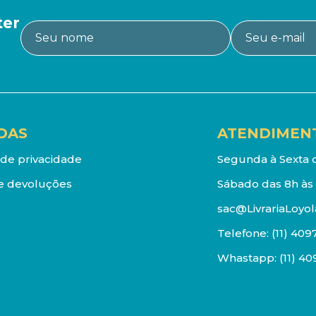
ter
DAS
ATENDIMEN
a de privacidade
Segunda à Sexta d
e devoluções
Sábado das 8h às 
sac@LivrariaLoyol
Telefone:
(11) 409
Whastapp:
(11) 4