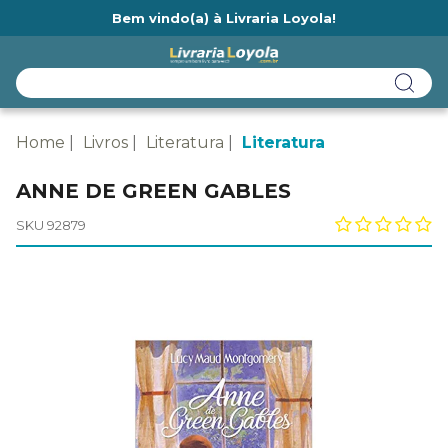
Bem vindo(a) à Livraria Loyola!
Ainda não tem cadastro na Livraria Loyola?
Home
Livros
Literatura
Literatura
ANNE DE GREEN GABLES
SKU 92879