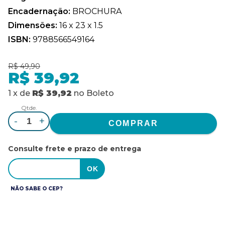
Encadernação:
BROCHURA
Dimensões:
16 x 23 x 1.5
ISBN:
9788566549164
R$ 49,90
R$ 39,92
1
x
de
R$ 39,92
no
Boleto
Qtde.
-
+
Consulte frete e prazo de entrega
NÃO SABE O CEP?