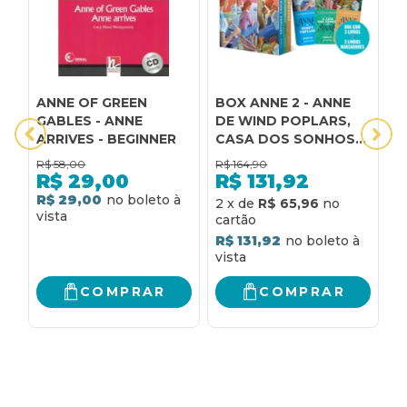
ANNE OF GREEN
BOX ANNE 2 - ANNE
A
GABLES - ANNE
DE WIND POPLARS,
A
ARRIVES - BEGINNER
CASA DOS SONHOS
G
DA ANNE E ANNE DE
L
R$
58,00
R$
164,90
R
INGLESIDE - (TEXTO
R$
29,00
R$
131,92
INTEGRAL -
R$ 29,00
R
2
x
de
R$ 65,96
CLÁSSICOS
AUTÊNTICA)
R$ 131,92
COMPRAR
COMPRAR