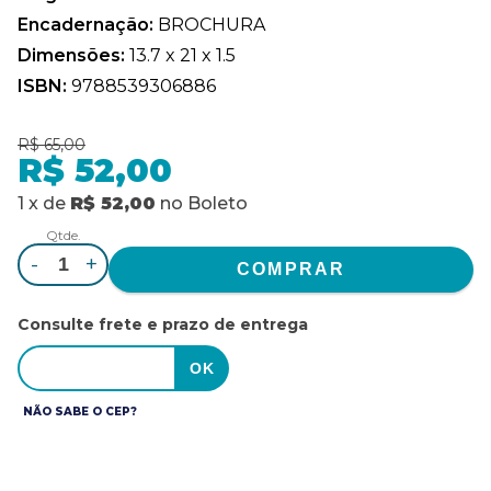
Encadernação:
BROCHURA
Dimensões:
13.7 x 21 x 1.5
ISBN:
9788539306886
R$ 65,00
R$ 52,00
1
x
de
R$ 52,00
no
Boleto
Qtde.
-
+
Consulte frete e prazo de entrega
NÃO SABE O CEP?