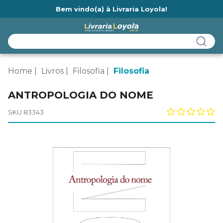
Bem vindo(a) à Livraria Loyola!
Ainda não tem cadastro na Livraria Loyola?
Home
Livros
Filosofia
Filosofia
ANTROPOLOGIA DO NOME
SKU 83343