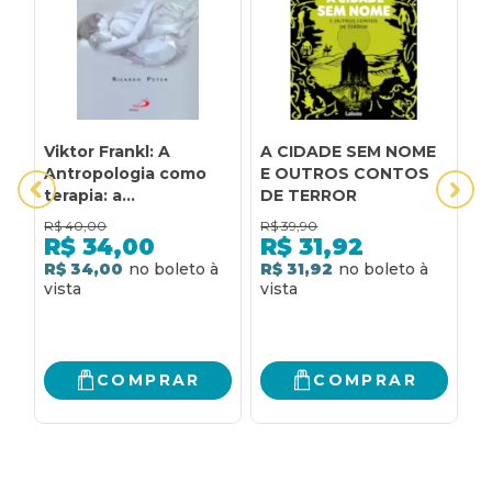
Viktor Frankl: A
A CIDADE SEM NOME
A
Antropologia como
E OUTROS CONTOS
terapia: a
DE TERROR
antropologia como
R$
40,00
R$
39,90
R
terapia
R$
34,00
R$
31,92
R$ 34,00
R$ 31,92
R
COMPRAR
COMPRAR