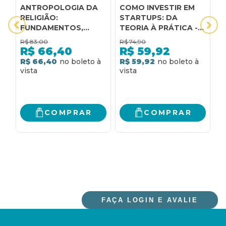
ANTROPOLOGIA DA
COMO INVESTIR EM
D
RELIGIÃO:
STARTUPS: DA
a
FUNDAMENTOS,
TEORIA À PRÁTICA -
d
CONCEITOS E
UM MANUAL
d
R$
83,00
R$
74,90
R
PRÁTICA
COMPLETO PARA
R$
66,40
R$
59,92
COMEÇAR COM
R$ 66,40
R$ 59,92
R
SEGURANÇA
COMPRAR
COMPRAR
FAÇA LOGIN E AVALIE