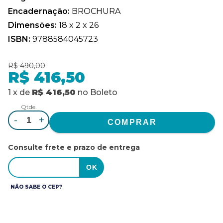
Encadernação:
BROCHURA
Dimensões:
18 x 2 x 26
ISBN:
9788584045723
R$ 490,00
R$ 416,50
1
x
de
R$ 416,50
no
Boleto
Qtde.
-
+
Consulte frete e prazo de entrega
NÃO SABE O CEP?