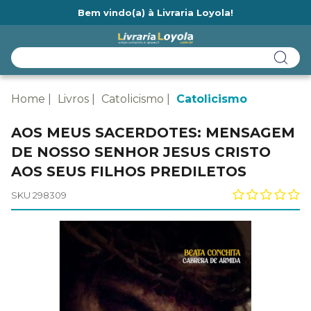
Bem vindo(a) à Livraria Loyola!
Ainda não tem cadastro na Livraria Loyola?
Home
Livros
Catolicismo
Catolicismo
AOS MEUS SACERDOTES: MENSAGEM
DE NOSSO SENHOR JESUS CRISTO
AOS SEUS FILHOS PREDILETOS
SKU 298309