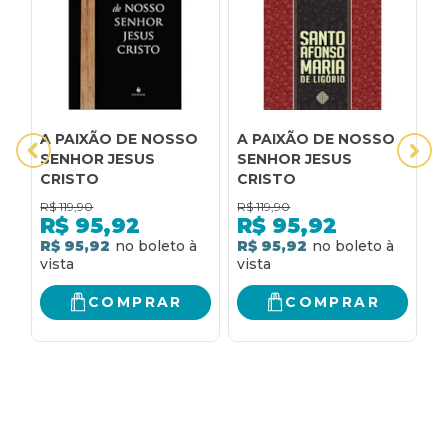
A PAIXÃO DE NOSSO
A PAIXÃO DE NOSSO
A
SENHOR JESUS
SENHOR JESUS
C
CRISTO
CRISTO
S
C
R$
119,90
R$
119,90
R
R$
95,92
R$
95,92
R$ 95,92
R$ 95,92
R
COMPRAR
COMPRAR