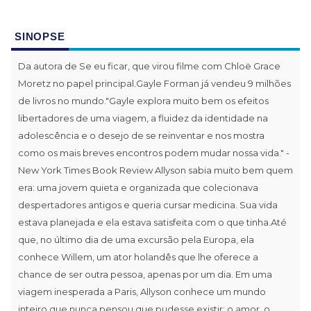
SINOPSE
Da autora de Se eu ficar, que virou filme com Chloë Grace
Moretz no papel principal.Gayle Forman já vendeu 9 milhões
de livros no mundo."Gayle explora muito bem os efeitos
libertadores de uma viagem, a fluidez da identidade na
adolescência e o desejo de se reinventar e nos mostra
como os mais breves encontros podem mudar nossa vida." -
New York Times Book Review Allyson sabia muito bem quem
era: uma jovem quieta e organizada que colecionava
despertadores antigos e queria cursar medicina. Sua vida
estava planejada e ela estava satisfeita com o que tinha.Até
que, no último dia de uma excursão pela Europa, ela
conhece Willem, um ator holandês que lhe oferece a
chance de ser outra pessoa, apenas por um dia. Em uma
viagem inesperada a Paris, Allyson conhece um mundo
inteiro que nunca pensou que pudesse existir: o amor, o