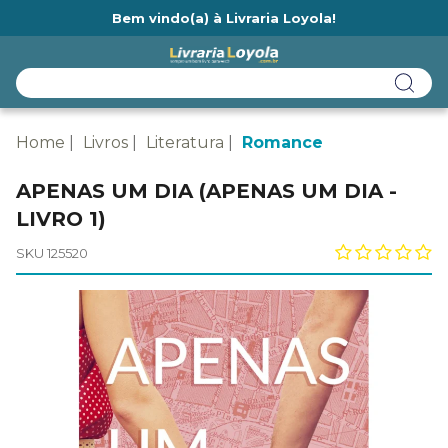
Bem vindo(a) à Livraria Loyola!
Ainda não tem cadastro na Livraria Loyola?
Home
Livros
Literatura
Romance
APENAS UM DIA (APENAS UM DIA -
LIVRO 1)
SKU 125520