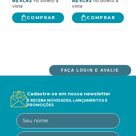
R$ 51,92
R$ 51,92
R
COMPRAR
COMPRAR
FAÇA LOGIN E AVALIE
Cadastre-se em nossa newsletter
E RECEBA NOVIDADES, LANÇAMENTOS E
PROMOÇÕES