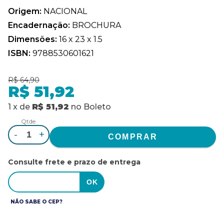
Origem:
NACIONAL
Encadernação:
BROCHURA
Dimensões:
16 x 23 x 1.5
ISBN:
9788530601621
R$ 64,90
R$ 51,92
1
x
de
R$ 51,92
no
Boleto
Qtde.
-
+
Consulte frete e prazo de entrega
NÃO SABE O CEP?