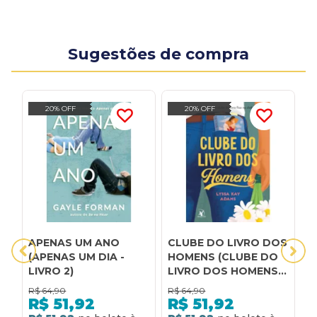
Sugestões de compra
20% OFF
20% OFF
APENAS UM ANO
CLUBE DO LIVRO DOS
A
(APENAS UM DIA -
HOMENS (CLUBE DO
A
LIVRO 2)
LIVRO DOS HOMENS -
B
LIVRO 1)
L
R$
64,90
R$
64,90
R
G
R$
51,92
R$
51,92