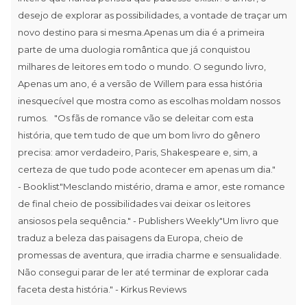
desejo de explorar as possibilidades, a vontade de traçar um
novo destino para si mesma.Apenas um dia é a primeira
parte de uma duologia romântica que já conquistou
milhares de leitores em todo o mundo. O segundo livro,
Apenas um ano, é a versão de Willem para essa história
inesquecível que mostra como as escolhas moldam nossos
rumos. "Os fãs de romance vão se deleitar com esta
história, que tem tudo de que um bom livro do gênero
precisa: amor verdadeiro, Paris, Shakespeare e, sim, a
certeza de que tudo pode acontecer em apenas um dia."
- Booklist"Mesclando mistério, drama e amor, este romance
de final cheio de possibilidades vai deixar os leitores
ansiosos pela sequência." - Publishers Weekly"Um livro que
traduz a beleza das paisagens da Europa, cheio de
promessas de aventura, que irradia charme e sensualidade.
Não consegui parar de ler até terminar de explorar cada
faceta desta história." - Kirkus Reviews