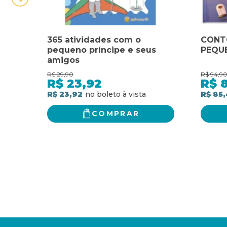
365 atividades com o
CONT
pequeno príncipe e seus
PEQUE
amigos
R$
29,90
R$
94,9
R$
23,92
R$
8
R$ 23,92
R$ 85,
COMPRAR