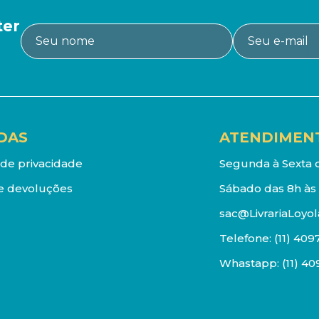
ter
DAS
ATENDIMEN
a de privacidade
Segunda à Sexta d
e devoluções
Sábado das 8h às 
sac@LivrariaLoyol
Telefone:
(11) 409
Whastapp:
(11) 4