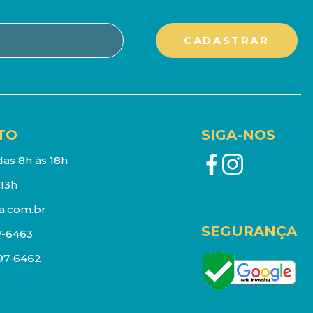
TO
SIGA-NOS
as 8h às 18h
13h
a.com.br
SEGURANÇA
7-6463
097-6462