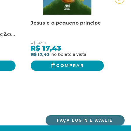
Jesus e o pequeno príncipe
Lata
AÇÃO
R$
24,90
R$
99,
R$
17,43
R$
R$ 17,43
R$ 7
COMPRAR
FAÇA LOGIN E AVALIE