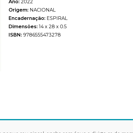
Ano:
2022
Origem:
NACIONAL
Encadernação:
ESPIRAL
Dimensões:
14 x 28 x 0.5
ISBN:
9786555473278