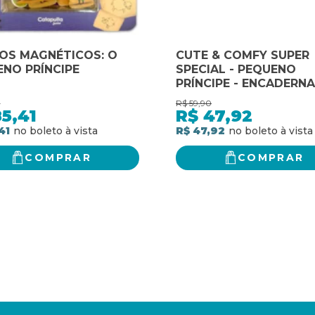
OS MAGNÉTICOS: O
CUTE & COMFY SUPER
NO PRÍNCIPE
SPECIAL - PEQUENO
PRÍNCIPE - ENCADERN
EM DISCO
0
R$
59,90
5,41
R$
47,92
41
R$ 47,92
COMPRAR
COMPRAR