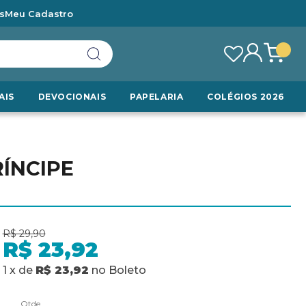
s
Meu Cadastro
AIS
DEVOCIONAIS
PAPELARIA
COLÉGIOS 2026
ÍNCIPE
R$ 29,90
R$ 23,92
1
x
de
R$ 23,92
no
Boleto
Qtde.