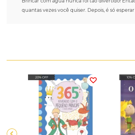
Brincar com água nunca foi tão divertido! En
quantas vezes você quiser. Depois, é só esperar
20% OFF
10% 