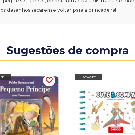
tão pegue seu pincel, encha com água e divirta-se de 
 os desenhos secarem e voltar para a brincadeira!
Sugestões de compra
OFF
20% OFF