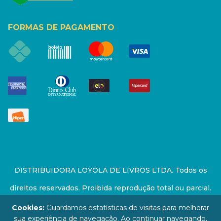
FORMAS DE PAGAMENTO
DISTRIBUIDORA LOYOLA DE LIVROS LTDA. Todos os
direitos reservados. Proibida reprodução total ou parcial.
Preços e estoque sujeito a alterações sem aviso prévio.
Cookies:
Guardamos estatísticas de visitas para melhorar
sua experiência de navegação. Ao continuar navegando,