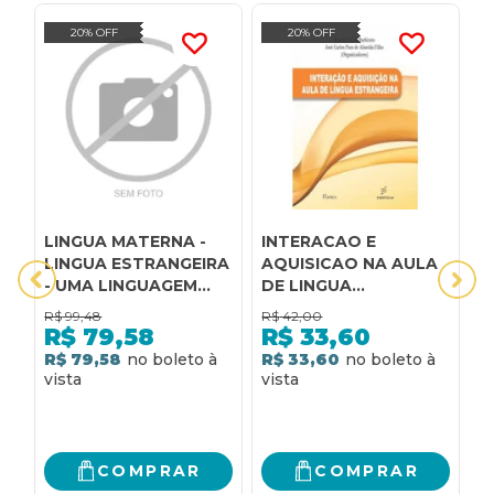
20% OFF
20% OFF
LINGUA MATERNA -
INTERACAO E
I
LINGUA ESTRANGEIRA
AQUISICAO NA AULA
d
- UMA LINGUAGEM
DE LINGUA
m
MULTIDIMENSIONAL
ESTRANGEIRA
a
R$
99,48
R$
42,00
R
d
R$
79,58
R$
33,60
d
R$ 79,58
R$ 33,60
R
e
e
COMPRAR
COMPRAR