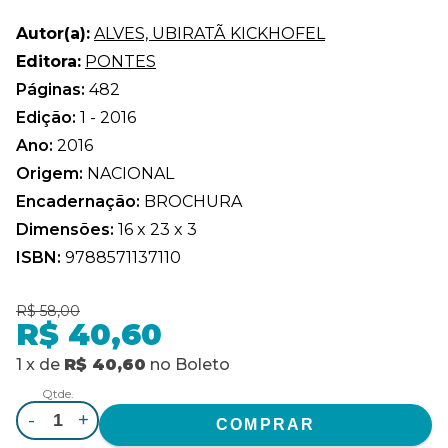
Autor(a):
ALVES, UBIRATÃ KICKHOFEL
Editora:
PONTES
Páginas:
482
Edição:
1 - 2016
Ano:
2016
Origem:
NACIONAL
Encadernação:
BROCHURA
Dimensões:
16 x 23 x 3
ISBN:
9788571137110
R$ 58,00
R$ 40,60
1
x
de
R$ 40,60
no
Boleto
Qtde.
-
+