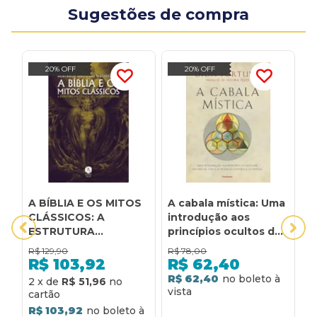
Sugestões de compra
20% OFF
20% OFF
A BÍBLIA E OS MITOS
A cabala mística: Uma
A
CLÁSSICOS: A
introdução aos
E
ESTRUTURA
princípios ocultos da
O
MITOLÓGICA DA
árvore da vida e à
R$
129,90
R$
78,00
R
CULTURA OCIDENTAL
tradição esotérica
R$
103,92
R$
62,40
ocidental
R$ 62,40
R
2
x
de
R$ 51,96
R$ 103,92