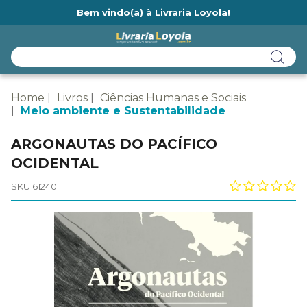
Bem vindo(a) à Livraria Loyola!
Ainda não tem cadastro na Livraria Loyola?
Home
Livros
Ciências Humanas e Sociais
Meio ambiente e Sustentabilidade
ARGONAUTAS DO PACÍFICO
OCIDENTAL
SKU 61240