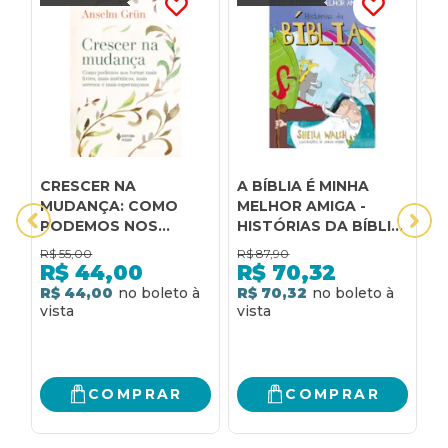
CRESCER NA
A BÍBLIA É MINHA
A
MUDANÇA: COMO
MELHOR AMIGA -
B
PODEMOS NOS
HISTÓRIAS DA BÍBLIA:
I
TORNAR MAIS LIVRES,
QUE HISTÓRIA A
H
R$
55,00
R$
87,90
R
MAIS AUTÊNTICOS,
BÍBLIA TEM PARA
R$
44,00
R$
70,32
MAIS SERENOS E MAIS
VOCÊ EXPLORAR
R$ 44,00
R$ 70,32
4
ESPERANÇOSOS
ESTA SEMANA?
R
COMPRAR
COMPRAR