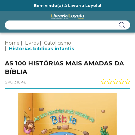
Bem vindo(a) à Livraria Loyola!
Ainda não tem cadastro na Livraria Loyola?
Home
Livros
Catolicismo
Histórias bíblicas infantis
AS 100 HISTÓRIAS MAIS AMADAS DA
BÍBLIA
SKU 316148