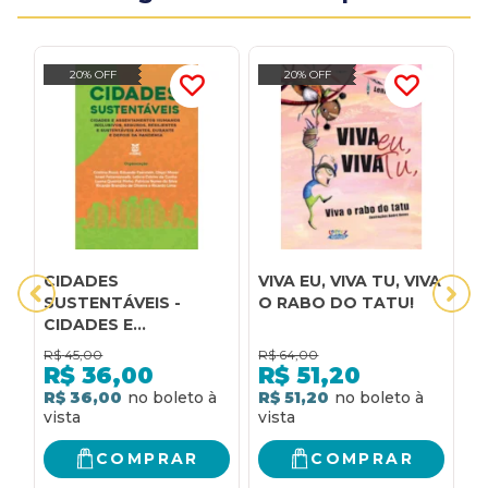
20% OFF
20% OFF
CIDADES
VIVA EU, VIVA TU, VIVA
3
SUSTENTÁVEIS -
O RABO DO TATU!
-
CIDADES E
ASSENTAMENTOS
R$
45,00
R$
64,00
R
HUMANOS
R$
36,00
R$
51,20
INCLUSIVOS,
R$ 36,00
R$ 51,20
R
SEGUROS,
RESILIENTES E
SUSTENTÁVEIS
COMPRAR
COMPRAR
ANTES, DURANTE E