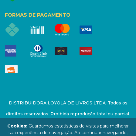
FORMAS DE PAGAMENTO
DISTRIBUIDORA LOYOLA DE LIVROS LTDA. Todos os
direitos reservados. Proibida reprodução total ou parcial.
Preços e estoque sujeito a alterações sem aviso prévio.
Cookies:
Guardamos estatísticas de visitas para melhorar
sua experiência de navegação. Ao continuar navegando,
67.946.814/0001-94 - LOJA - Rua Senador Feijó - São