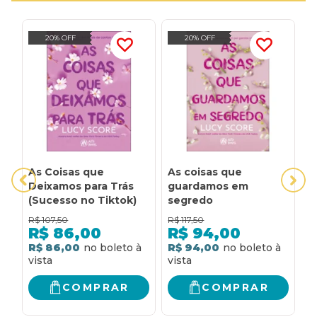
20% OFF
20% OFF
As Coisas que
As coisas que
A
Deixamos para Trás
guardamos em
N
(Sucesso no Tiktok)
segredo
(
T
R$
107,50
R$
117,50
R
R$
86,00
R$
94,00
R$ 86,00
R$ 94,00
R
COMPRAR
COMPRAR