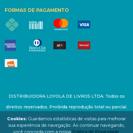
FORMAS DE PAGAMENTO
DISTRIBUIDORA LOYOLA DE LIVROS LTDA. Todos os
direitos reservados. Proibida reprodução total ou parcial.
Preços e estoque sujeito a alterações sem aviso prévio.
Cookies:
Guardamos estatísticas de visitas para melhorar
sua experiência de navegação. Ao continuar navegando,
67.946.814/0001-94 - LOJA - Rua Senador Feijó - São
você concorda com a nossa
Política de Privacidade
.