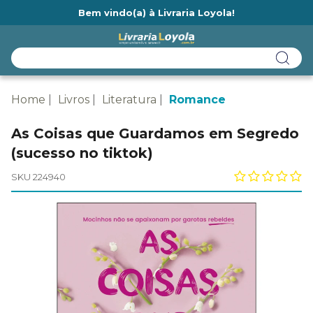
Bem vindo(a) à Livraria Loyola!
Ainda não tem cadastro na Livraria Loyola?
Home
Livros
Literatura
Romance
As Coisas que Guardamos em Segredo
(sucesso no tiktok)
SKU 224940