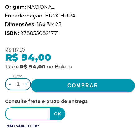
Origem:
NACIONAL
Encadernação:
BROCHURA
Dimensões:
16 x 3 x 23
ISBN:
9788550821771
R$ 117,50
R$ 94,00
1
x
de
R$ 94,00
no
Boleto
Qtde.
-
+
Consulte frete e prazo de entrega
NÃO SABE O CEP?