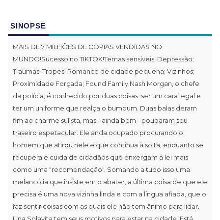
SINOPSE
MAIS DE 7 MILHÕES DE CÓPIAS VENDIDAS NO
MUNDO!Sucesso no TIKTOK!Temas sensíveis: Depressão;
Traumas. Tropes: Romance de cidade pequena; Vizinhos;
Proximidade Forçada; Found Family.Nash Morgan, o chefe
da polícia, é conhecido por duas coisas: ser um cara legal e
ter um uniforme que realça o bumbum. Duas balas deram
fim ao charme sulista, mas - ainda bem - pouparam seu
traseiro espetacular. Ele anda ocupado procurando o
homem que atirou nele e que continua à solta, enquanto se
recupera e cuida de cidadãos que enxergam a lei mais
como uma "recomendação". Somando a tudo isso uma
melancolia que insiste em o abater, a última coisa de que ele
precisa é uma nova vizinha linda e com a língua afiada, que o
faz sentir coisas com as quais ele não tem ânimo para lidar.
Lina Solavita tem seus motivos para estar na cidade. Está