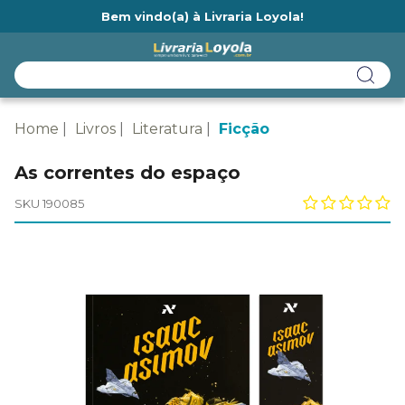
Bem vindo(a) à Livraria Loyola!
Ainda não tem cadastro na Livraria Loyola?
Home
Livros
Literatura
Ficção
As correntes do espaço
SKU 190085