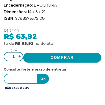
Encadernação:
BROCHURA
Dimensões:
14 x 3 x 21
ISBN:
9788576575108
R$ 79,90
R$ 63,92
1
x
de
R$ 63,92
no
Boleto
Qtde.
-
+
Consulte frete e prazo de entrega
NÃO SABE O CEP?