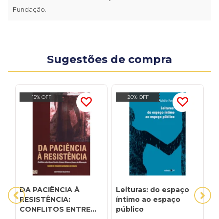
Fundação.
Sugestões de compra
15% OFF
20% OFF
DA PACIÊNCIA À
Leituras: do espaço
O
RESISTÊNCIA:
íntimo ao espaço
c
CONFLITOS ENTRE
público
e
ATORES SOCIAIS,
t