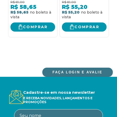
R$
69,00
R$
69,00
R
ESPAÇO URBANO E
l
R$
58,65
R$
55,20
ESPAÇO DE
R$ 58,65
R$ 55,20
R
MINERAÇÃO
COMPRAR
COMPRAR
FAÇA LOGIN E AVALIE
Cadastre-se em nossa newsletter
E RECEBA NOVIDADES, LANÇAMENTOS E
PROMOÇÕES