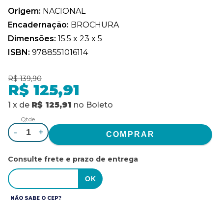
Origem:
NACIONAL
Encadernação:
BROCHURA
Dimensões:
15.5 x 23 x 5
ISBN:
9788551016114
R$ 139,90
R$ 125,91
1
x
de
R$ 125,91
no
Boleto
Qtde.
-
+
Consulte frete e prazo de entrega
NÃO SABE O CEP?