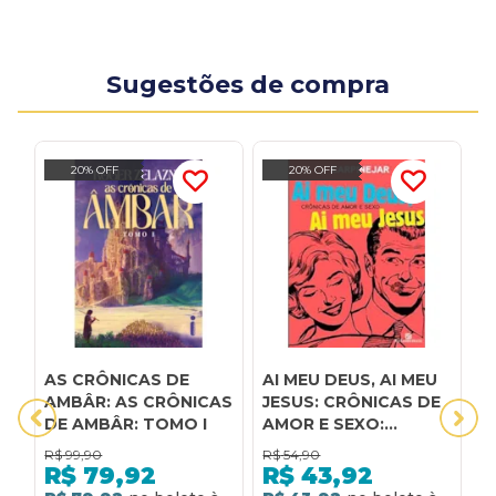
Sugestões de compra
20% OFF
20% OFF
AS CRÔNICAS DE
AI MEU DEUS, AI MEU
2
AMBÂR: AS CRÔNICAS
JESUS: CRÔNICAS DE
E
DE AMBÂR: TOMO I
AMOR E SEXO:
D
CRÔNICAS DE AMOR E
R$
99,90
R$
54,90
R
SEXO
R$
79,92
R$
43,92