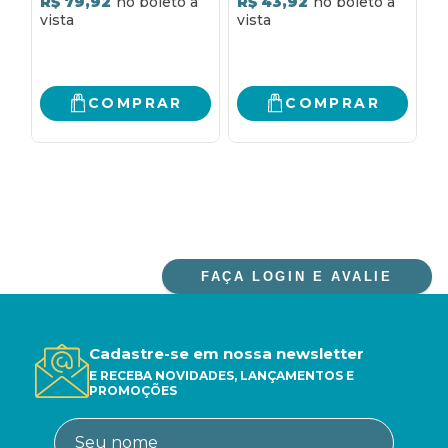
R$ 79,92
R$ 43,92
2
R
COMPRAR
COMPRAR
FAÇA LOGIN E AVALIE
Cadastre-se em nossa newsletter
E RECEBA NOVIDADES, LANÇAMENTOS E
PROMOÇÕES