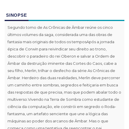
SINOPSE
Segundo tomo de As Crônicas de Âmbar reúne os cinco
últimos volumes da saga, considerada uma das obras de
fantasia mais originais de todos os temposApós a jornada
épica de Corwin para reivindicar seu direito ao trono,
descobrir o paradeiro do rei Oberon e salvar a Ordem de
Âmbar da destruição iminente das Cortes do Caos, cabe a
seu filho, Merlin, trilhar o desfecho da série As Crônicas de
Âmbar. Herdeiro das duas realidades, Merlin deve percorrer
um caminho entre sombras, segredos e feitiçaria em busca
das respostas de que precisa, mas que podem abalar todo o
multiverso.Vivendo na Terra de Sombra como estudante de
ciência da computação, ele constrói em segredo o Roda-
fantasma, um artefato senciente que une a lógica das
máquinas ao poder dos arcanos de Âmbar. Mas o que
começa como uma tentativa de reencontrar o pai