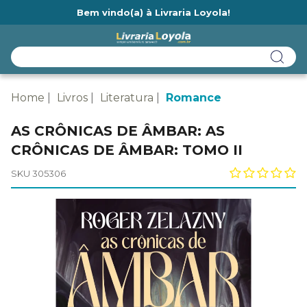
Bem vindo(a) à Livraria Loyola!
Ainda não tem cadastro na Livraria Loyola?
Home
Livros
Literatura
Romance
AS CRÔNICAS DE ÂMBAR: AS
CRÔNICAS DE ÂMBAR: TOMO II
SKU 305306