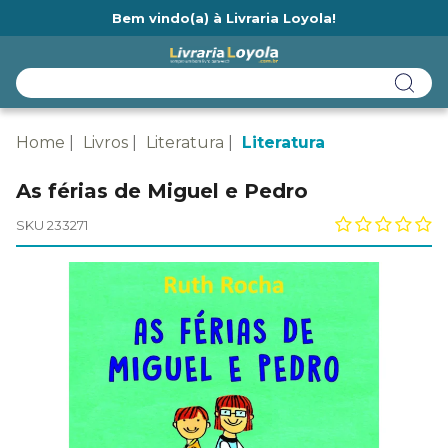
Bem vindo(a) à Livraria Loyola!
Ainda não tem cadastro na Livraria Loyola?
Home
Livros
Literatura
Literatura
As férias de Miguel e Pedro
SKU 233271