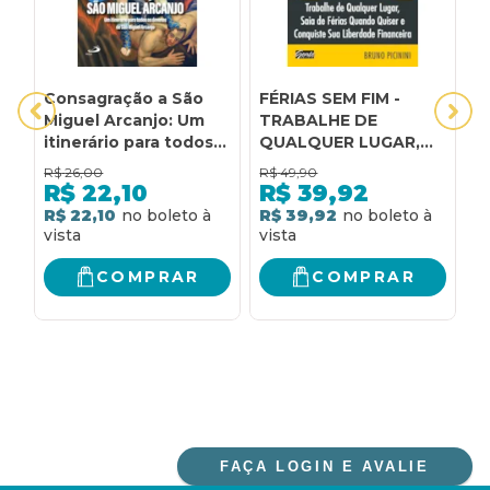
Consagração a São
FÉRIAS SEM FIM -
1
Miguel Arcanjo: Um
TRABALHE DE
p
itinerário para todos
QUALQUER LUGAR,
a
os devotos de São
SAIA DE FÉRIAS
N
R$
26,00
R$
49,90
R
Miguel Arcanjo
QUANDO QUISER E
c
R$
22,10
R$
39,92
CONQUISTE SUA
c
R$ 22,10
R$ 39,92
R
LIBERDADE
p
FINANCEIRA
d
o
COMPRAR
COMPRAR
C
FAÇA LOGIN E AVALIE