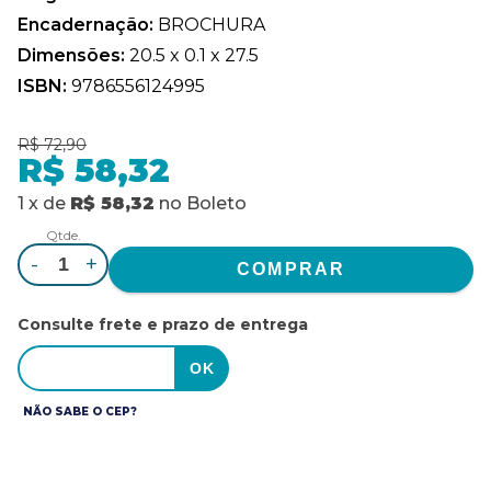
Encadernação:
BROCHURA
Dimensões:
20.5 x 0.1 x 27.5
ISBN:
9786556124995
R$ 72,90
R$ 58,32
1
x
de
R$ 58,32
no
Boleto
Qtde.
-
+
Consulte frete e prazo de entrega
NÃO SABE O CEP?