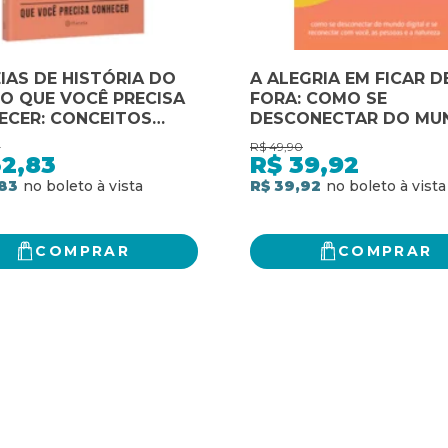
EIAS DE HISTÓRIA DO
A ALEGRIA EM FICAR D
O QUE VOCÊ PRECISA
FORA: COMO SE
ECER: CONCEITOS
DESCONECTAR DO MU
TANTES DE HISTÓRIA
DIGITAL E SE RECONE
0
R$
49,90
UNDO DE FORMA
COM VOCÊ, AS PESSOA
32,83
R$
39,92
A E FÁCIL
NATUREZA
83
R$ 39,92
COMPRAR
COMPRAR