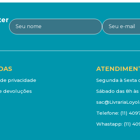
ter
DAS
ATENDIMEN
a de privacidade
Segunda à Sexta d
e devoluções
Sábado das 8h às 
sac@LivrariaLoyol
Telefone:
(11) 409
Whastapp:
(11) 4