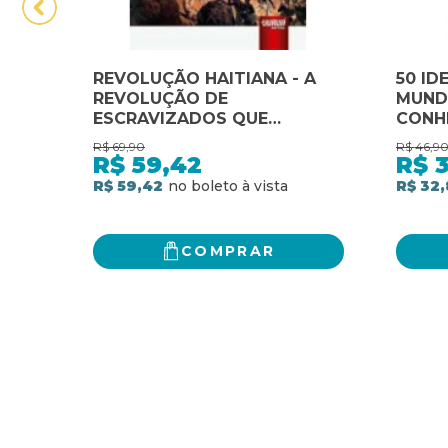
REVOLUÇÃO HAITIANA - A
50 ID
REVOLUÇÃO DE
MUND
ESCRAVIZADOS QUE
CONH
ABALOU O MUNDO -
IMPOR
R$
69,90
R$
46,9
COLEÇÃO HISTÓRIA FM
DO M
R$
59,42
R$
RÁPID
R$ 59,42
R$ 32,
COMPRAR