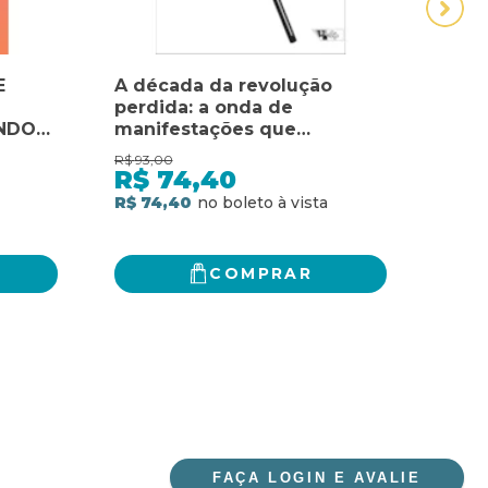
E
A década da revolução
A L
perdida: a onda de
MUN
NDO
manifestações que
PRÓ
CTAR
incendiaram o mundo
MUN
R$
93,00
R$
58,
S E A
R$
74,40
R$
R$ 74,40
R$ 4
COMPRAR
FAÇA LOGIN E AVALIE