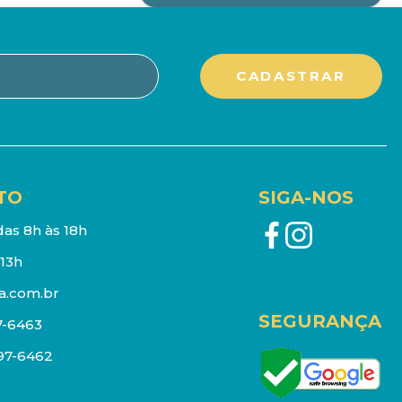
TO
SIGA-NOS
as 8h às 18h
13h
a.com.br
SEGURANÇA
7-6463
097-6462