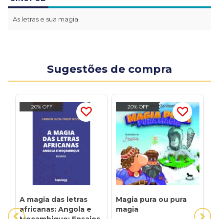
As letras e sua magia
Sugestões de compra
20% OFF
20% OFF
A magia das letras
Magia pura ou pura
M
africanas: Angola e
magia
1
Moçambique: Ensaios
L