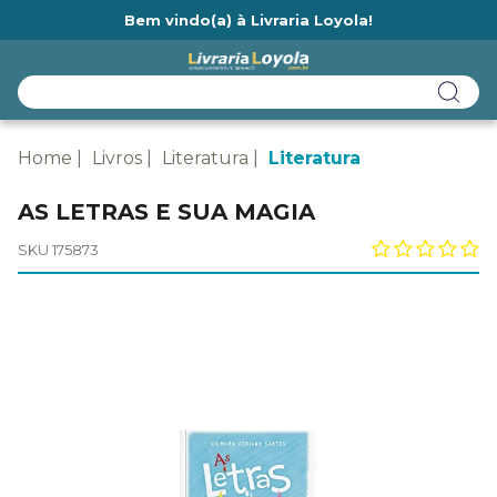
Bem vindo(a) à Livraria Loyola!
Ainda não tem cadastro na Livraria Loyola?
Home
Livros
Literatura
Literatura
AS LETRAS E SUA MAGIA
SKU 175873