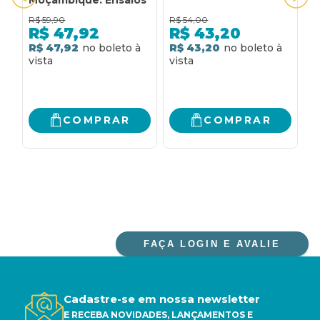
O
R$
59,90
R$
54,00
R
L
R$
47,92
R$
43,20
M
R$ 47,92
R$ 43,20
R
P
P
COMPRAR
COMPRAR
FAÇA LOGIN E AVALIE
Cadastre-se em nossa newsletter
E RECEBA NOVIDADES, LANÇAMENTOS E