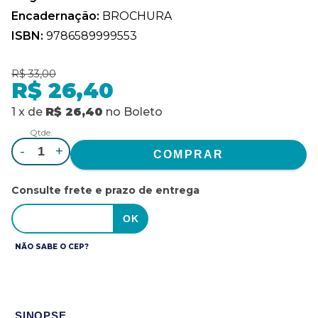
Encadernação:
BROCHURA
ISBN:
9786589999553
R$ 33,00
R$ 26,40
1
x
de
R$ 26,40
no
Boleto
Qtde.
-
+
Consulte frete e prazo de entrega
NÃO SABE O CEP?
SINOPSE