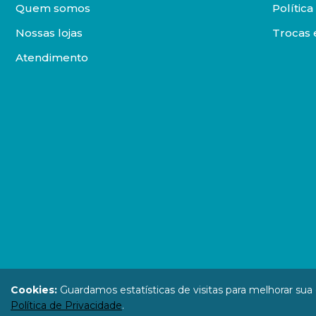
Quem somos
Polític
Nossas lojas
Trocas 
Atendimento
DISTRIBUIDORA LOYOLA DE LIVROS LTDA. Todos os direit
Cookies:
Guardamos estatísticas de visitas para melhorar su
67.946.814
Política de Privacidade
.