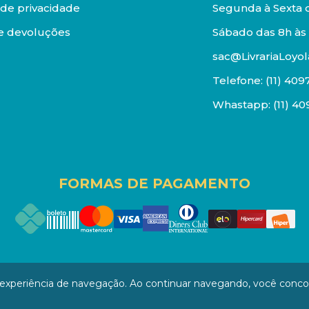
a de privacidade
Segunda à Sexta d
e devoluções
Sábado das 8h às 
sac@LivrariaLoyol
Telefone:
(11) 409
Whastapp:
(11) 4
FORMAS DE PAGAMENTO
os reservados. Proibida reprodução total ou parcial. Pr
a experiência de navegação. Ao continuar navegando, você conc
/0001-94 - LOJA - Rua Senador Feijó - São Paulo / SP - CEP