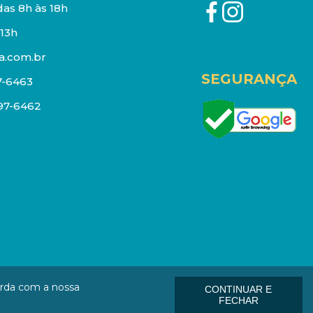
as 8h às 18h
13h
a.com.br
SEGURANÇA
7-6463
097-6462
eços e estoque sujeito a alterações sem aviso prévio.
orda com a nossa
CONTINUAR E
: 01006-000
FECHAR