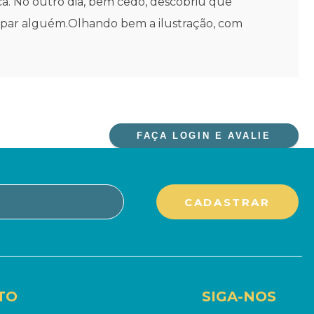
a. No outro dia, bem cedo, descobriu que
ulpar alguém.Olhando bem a ilustração, com
FAÇA LOGIN E AVALIE
TO
SIGA-NOS