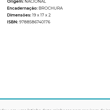
Origem:
NACIONAL
Encadernação:
BROCHURA
Dimensões:
19 x 17 x 2
ISBN:
9788586740176