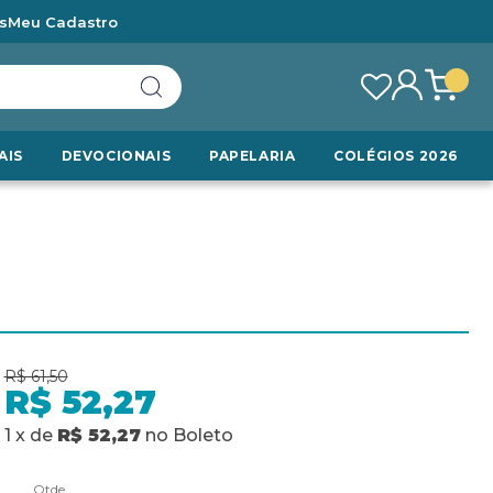
s
Meu Cadastro
AIS
DEVOCIONAIS
PAPELARIA
COLÉGIOS 2026
R$ 61,50
R$ 52,27
1
x
de
R$ 52,27
no
Boleto
Qtde.