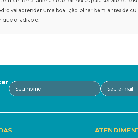
rdou em uma latinha doze minhocas para servirem de isc
edro vai aprender uma boa lição: olhar bem, antes de c
 que o ladrão é.
ter
DAS
ATENDIMEN