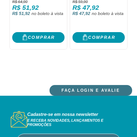
R$
64,90
R$
59,90
R
HUMANITÁRIA: A
R$
51,92
R$
47,92
ASCENSÃO E A QUEDA
R$ 51,92
R$ 47,92
R
DO PAÍS QUE JÁ FOI O
MAIS RICO DA AMÉRICA
DO SUL.
COMPRAR
COMPRAR
FAÇA LOGIN E AVALIE
Cadastre-se em nossa newsletter
E RECEBA NOVIDADES, LANÇAMENTOS E
PROMOÇÕES