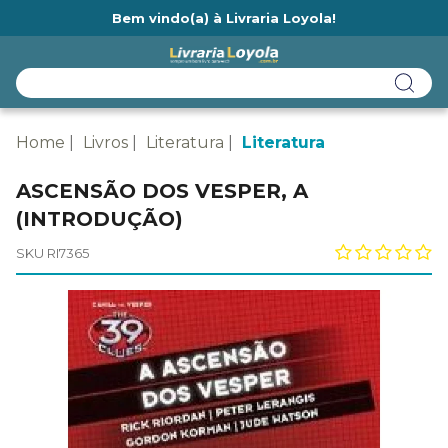
Bem vindo(a) à Livraria Loyola!
Ainda não tem cadastro na Livraria Loyola?
Home
Livros
Literatura
Literatura
ASCENSÃO DOS VESPER, A
(INTRODUÇÃO)
SKU RI7365