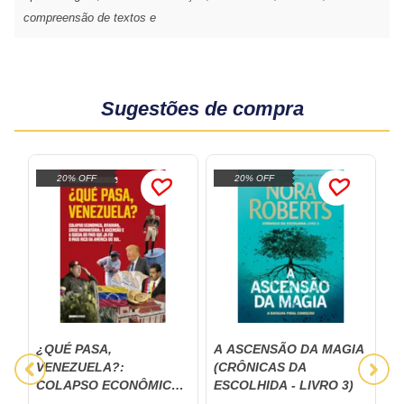
compreensão de textos e
Sugestões de compra
20% OFF
20% OFF
¿QUÉ PASA,
A ASCENSÃO DA MAGIA
A
VENEZUELA?:
(CRÔNICAS DA
R
COLAPSO ECONÔMICO,
ESCOLHIDA - LIVRO 3)
DITADURA, CRISE