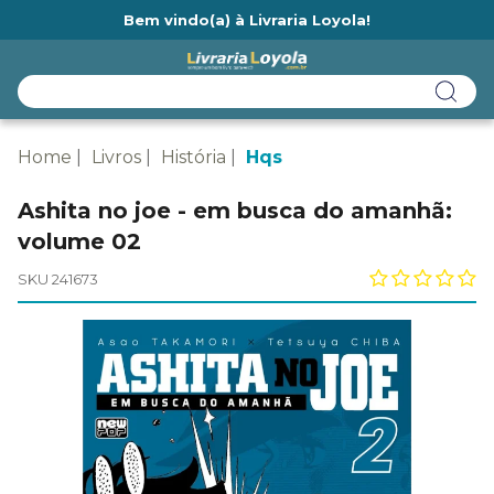
Bem vindo(a) à Livraria Loyola!
Ainda não tem cadastro na Livraria Loyola?
Home
Livros
História
Hqs
Ashita no joe - em busca do amanhã:
volume 02
SKU 241673