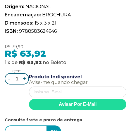
Origem:
NACIONAL
Encadernação:
BROCHURA
Dimensões:
15 x 3 x 21
ISBN:
9788583624646
R$ 79,90
R$ 63,92
1
x
de
R$ 63,92
no
Boleto
Qtde.
Produto Indisponível
-
+
Avise-me quando chegar
Consulte frete e prazo de entrega