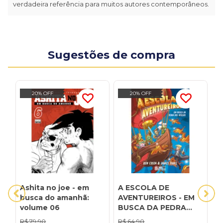
verdadeira referência para muitos autores contemporâneos.
Sugestões de compra
20% OFF
20% OFF
Ashita no joe - em
A ESCOLA DE
A
busca do amanhã:
AVENTUREIROS - EM
p
volume 06
BUSCA DA PEDRA
p
DOS DESEJOS:
b
R$
79,90
R$
64,90
R