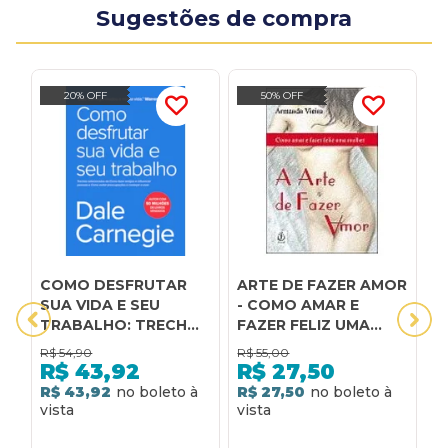
Sugestões de compra
20% OFF
50% OFF
COMO DESFRUTAR
ARTE DE FAZER AMOR
C
SUA VIDA E SEU
- COMO AMAR E
S
TRABALHO: TRECHOS
FAZER FELIZ UMA
A
SELECIONADOS DE
MULHER - 1
C
R$
54,90
R$
55,00
R
COMO FAZER AMIGOS
R$
43,92
R$
27,50
E INFLUENCIAR
R$ 43,92
R$ 27,50
R
PESSOAS E COMO
EVITAR
PREOCUPAÇÕES E