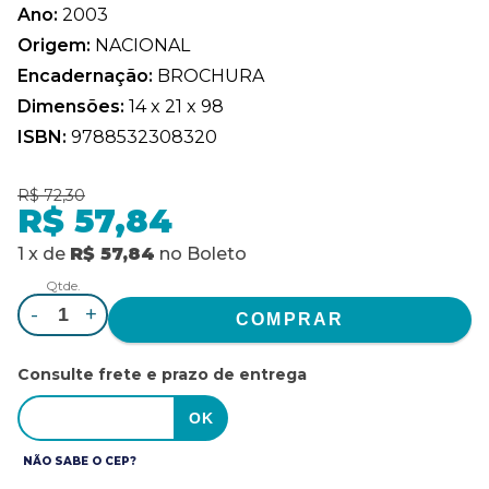
Ano:
2003
Origem:
NACIONAL
Encadernação:
BROCHURA
Dimensões:
14 x 21 x 98
ISBN:
9788532308320
R$ 72,30
R$ 57,84
1
x
de
R$ 57,84
no
Boleto
Qtde.
-
+
Consulte frete e prazo de entrega
NÃO SABE O CEP?