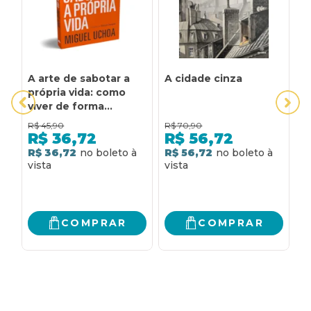
A arte de sabotar a
A cidade cinza
A
própria vida: como
P
viver de forma
intencional,
R$
45,90
R$
70,90
R
vencendo a si mesmo,
R$
36,72
R$
56,72
sendo bem-sucedido
R$ 36,72
R$ 56,72
R
aos olhos de Deus
COMPRAR
COMPRAR