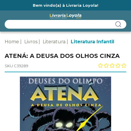
Bem vindo(a) à Livraria Loyola!
Ainda não tem cadastro na Livraria Loyola?
Home
Livros
Literatura
Literatura Infantil
ATENÁ: A DEUSA DOS OLHOS CINZA
SKU C39289