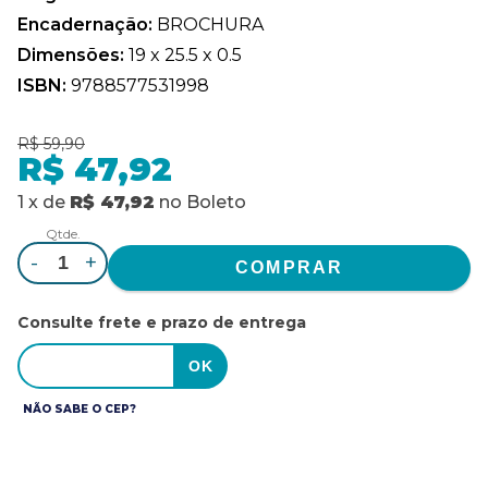
Encadernação:
BROCHURA
Dimensões:
19 x 25.5 x 0.5
ISBN:
9788577531998
R$ 59,90
R$ 47,92
1
x
de
R$ 47,92
no
Boleto
Qtde.
-
+
Consulte frete e prazo de entrega
NÃO SABE O CEP?