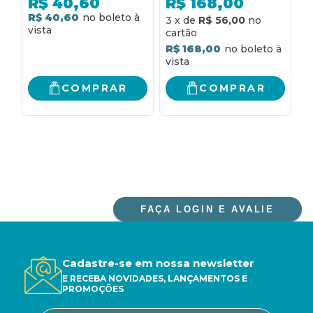
R$
40,60
R$
168,00
reforma
R$ 40,60
R
3
x
de
R$ 56,00
R$ 168,00
COMPRAR
COMPRAR
FAÇA LOGIN E AVALIE
Cadastre-se em nossa newsletter
E RECEBA NOVIDADES, LANÇAMENTOS E
PROMOÇÕES