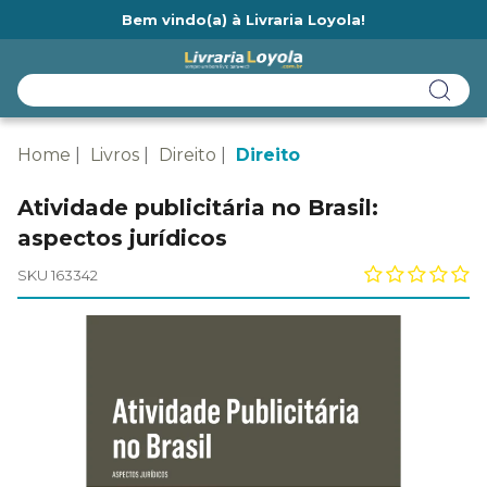
Bem vindo(a) à Livraria Loyola!
Ainda não tem cadastro na Livraria Loyola?
Home
Livros
Direito
Direito
Atividade publicitária no Brasil:
aspectos jurídicos
SKU 163342