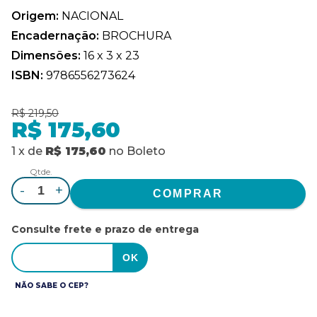
Origem:
NACIONAL
Encadernação:
BROCHURA
Dimensões:
16 x 3 x 23
ISBN:
9786556273624
R$ 219,50
R$ 175,60
1
x
de
R$ 175,60
no
Boleto
Qtde.
-
+
Consulte frete e prazo de entrega
NÃO SABE O CEP?