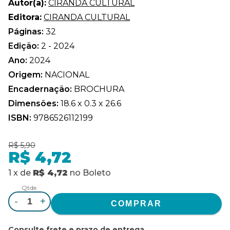
Autor(a):
CIRANDA CULTURAL
Editora:
CIRANDA CULTURAL
Páginas:
32
Edição:
2 - 2024
Ano:
2024
Origem:
NACIONAL
Encadernação:
BROCHURA
Dimensões:
18.6 x 0.3 x 26.6
ISBN:
9786526112199
R$ 5,90
R$ 4,72
1
x
de
R$ 4,72
no
Boleto
Qtde.
-
+
Consulte frete e prazo de entrega