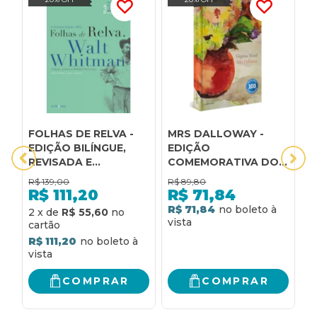
FOLHAS DE RELVA -
MRS DALLOWAY -
O
EDIÇÃO BILÍNGUE,
EDIÇÃO
I
REVISADA E
COMEMORATIVA DOS
E
AMPLIADA: EDIÇÃO
100 ANOS - CAPA
E
R$
139,00
R$
89,80
R
BILÍNGUE, REVISADA E
DURA: EDIÇÃO
R$
111,20
R$
71,84
AMPLIADA
REVISADA
R$ 71,84
R
2
x
de
R$ 55,60
R$ 111,20
COMPRAR
COMPRAR