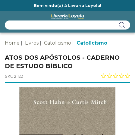
Bem vindo(a) à Livraria Loyola!
Ainda não tem cadastro na Livraria Loyola?
Home
Livros
Catolicismo
Catolicismo
ATOS DOS APÓSTOLOS - CADERNO
DE ESTUDO BÍBLICO
SKU 21122