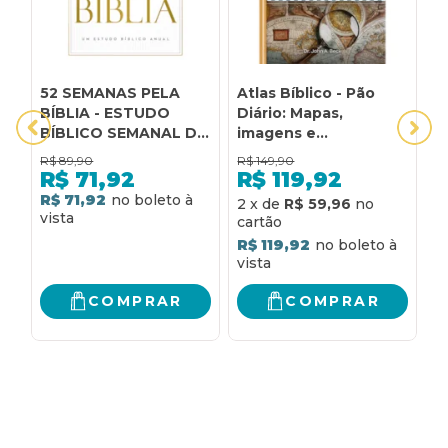
52 SEMANAS PELA
Atlas Bíblico - Pão
C
BÍBLIA - ESTUDO
Diário: Mapas,
J
BÍBLICO SEMANAL DO
imagens e
A
AUTOR DE "MANUAL
comentários para
C
R$
89,90
R$
149,90
R
BÍBLICO
aprofundar seu
E
R$
71,92
R$
119,92
MACARTHUR"
estudo bíblico
R$ 71,92
R
2
x
de
R$ 59,96
R$ 119,92
COMPRAR
COMPRAR