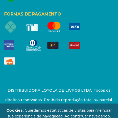
FORMAS DE PAGAMENTO
DISTRIBUIDORA LOYOLA DE LIVROS LTDA. Todos os
direitos reservados. Proibida reprodução total ou parcial.
Preços e estoque sujeito a alterações sem aviso prévio.
Cookies:
Guardamos estatísticas de visitas para melhorar
sua experiência de navegação. Ao continuar navegando,