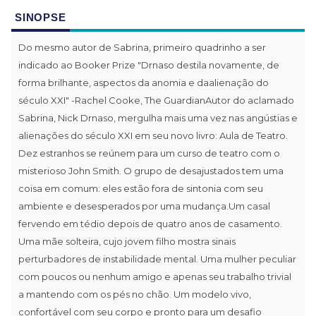
SINOPSE
Do mesmo autor de Sabrina, primeiro quadrinho a ser
indicado ao Booker Prize "Drnaso destila novamente, de
forma brilhante, aspectos da anomia e daalienação do
século XXI" -Rachel Cooke, The GuardianAutor do aclamado
Sabrina, Nick Drnaso, mergulha mais uma vez nas angústias e
alienações do século XXI em seu novo livro: Aula de Teatro.
Dez estranhos se reúnem para um curso de teatro com o
misterioso John Smith. O grupo de desajustados tem uma
coisa em comum: eles estão fora de sintonia com seu
ambiente e desesperados por uma mudança.Um casal
fervendo em tédio depois de quatro anos de casamento.
Uma mãe solteira, cujo jovem filho mostra sinais
perturbadores de instabilidade mental. Uma mulher peculiar
com poucos ou nenhum amigo e apenas seu trabalho trivial
a mantendo com os pés no chão. Um modelo vivo,
confortável com seu corpo e pronto para um desafio