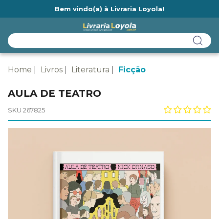
Bem vindo(a) à Livraria Loyola!
Ainda não tem cadastro na Livraria Loyola?
Home
Livros
Literatura
Ficção
AULA DE TEATRO
SKU 267825