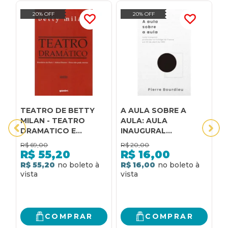
20% OFF
20% OFF
TEATRO DE BETTY
A AULA SOBRE A
A
MILAN - TEATRO
AULA: AULA
a
DRAMATICO E
INAUGURAL
t
TEATRO LIRICO - 1
PROFERIDA NO
B
R$
69,00
R$
20,00
R
COLLÈGE DE FRANCE
p
R$
55,20
R$
16,00
EM 23 DE ABRIL DE
m
R$ 55,20
R$ 16,00
R
1982
COMPRAR
COMPRAR