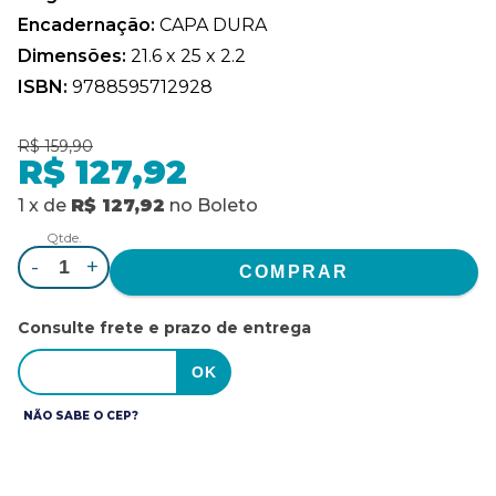
Encadernação:
CAPA DURA
Dimensões:
21.6 x 25 x 2.2
ISBN:
9788595712928
R$ 159,90
R$ 127,92
1
x
de
R$ 127,92
no
Boleto
Qtde.
-
+
Consulte frete e prazo de entrega
NÃO SABE O CEP?