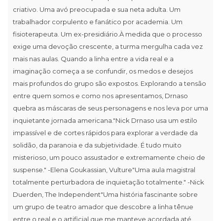
criativo. Uma avó preocupada e sua neta adulta. Um
trabalhador corpulento e fanático por academia. Um
fisioterapeuta. Um ex-presidiário.À medida que o processo
exige uma devoção crescente, a turma mergulha cada vez
mais nas aulas. Quando a linha entre a vida real e a
imaginação começa a se confundir, os medos e desejos
mais profundos do grupo são expostos. Explorando a tensão
entre quem somos e como nos apresentamos, Drnaso
quebra as máscaras de seus personagens e nos leva por uma
inquietante jornada americana."Nick Drnaso usa um estilo
impassível e de cortes rápidos para explorar a verdade da
solidão, da paranoia e da subjetividade. É tudo muito
misterioso, um pouco assustador e extremamente cheio de
suspense." -Elena Goukassian, Vulture"Uma aula magistral
totalmente perturbadora de inquietação totalmente." -Nick
Duerden, The Independent"Uma história fascinante sobre
um grupo de teatro amador que descobre a linha tênue
entre o real e o artificial que me manteve acordada até