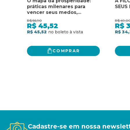
O mapa da prosperidade:
A FIL
práticas milenares para
SEUS
vencer seus medos,
alcançar seus objetivos e
R$
56,90
R$
49,0
realizar seus sonhos
R$
45,52
R$
R$ 45,52
R$ 34
COMPRAR
Cadastre-se em nossa newslet