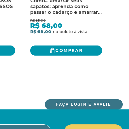
SSOS
Como... amarrar seus
CON
OSSOS
sapatos: aprenda como
RES
passar o cadarço e amarrar
DE 
os seus sapatos
SIM
R$
85,00
R$
64,
R$
68,00
R$
R$ 68,00
R$ 51
COMPRAR
FAÇA LOGIN E AVALIE