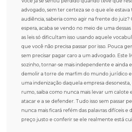
Você já se sentiu perdido quando teve que res
advogado, sem ter certeza se o que ele estava 
audiência, saberia como agir na frente do jui
espera, acaba se vendo no meio de uma dessas 
as leis só dificultam isso usando aquele vocab
que você não precisa passar por isso. Pouca ge
sem precisar pagar caro a um advogado. Este li
sozinho, tornar-se mais independente e ainda 
demolir a torre de marfim do mundo jurídico e 
uma indenização daquela empresa desonesta, d
rumo, saiba como nunca mais levar um calote e,
atacar e a se defender. Tudo isso sem passar p
nunca mais ficará refém das palavras difíceis e
preço justo e conferir se ele realmente está 