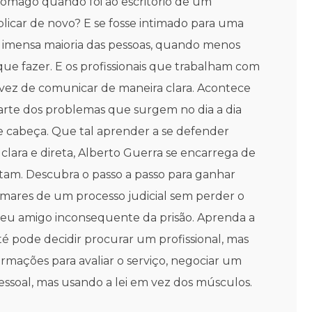
tômago quando foi ao escritório de um
plicar de novo? E se fosse intimado para uma
a imensa maioria das pessoas, quando menos
e fazer. E os profissionais que trabalham com
m vez de comunicar de maneira clara. Acontece
parte dos problemas que surgem no dia a dia
de cabeça. Que tal aprender a se defender
lara e direta, Alberto Guerra se encarrega de
ntam. Descubra o passo a passo para ganhar
mares de um processo judicial sem perder o
e seu amigo inconsequente da prisão. Aprenda a
té pode decidir procurar um profissional, mas
ormações para avaliar o serviço, negociar um
essoal, mas usando a lei em vez dos músculos.