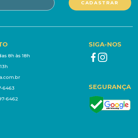
TO
SIGA-NOS
as 8h às 18h
13h
a.com.br
SEGURANÇA
7-6463
097-6462