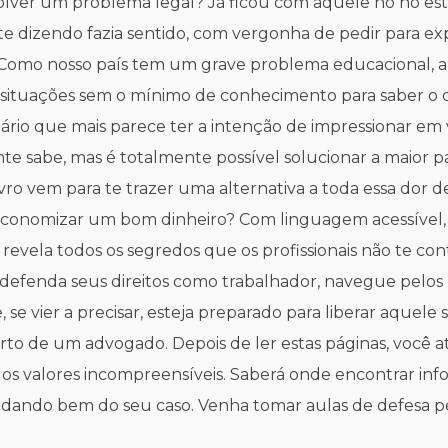
olver um problema legal? Já ficou com aquele nó no es
te dizendo fazia sentido, com vergonha de pedir para ex
z? Como nosso país tem um grave problema educacional, 
situações sem o mínimo de conhecimento para saber o qu
ulário que mais parece ter a intenção de impressionar e
nte sabe, mas é totalmente possível solucionar a maior 
vro vem para te trazer uma alternativa a toda essa dor 
economizar um bom dinheiro? Com linguagem acessível, c
revela todos os segredos que os profissionais não te co
efenda seus direitos como trabalhador, navegue pelos 
 se vier a precisar, esteja preparado para liberar aquel
erto de um advogado. Depois de ler estas páginas, você a
 dos valores incompreensíveis. Saberá onde encontrar inf
cuidando bem do seu caso. Venha tomar aulas de defesa p