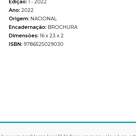
Edição:
1 - 2022
Ano:
2022
Origem:
NACIONAL
Encadernação:
BROCHURA
Dimensões:
16 x 23 x 2
ISBN:
9786525029030