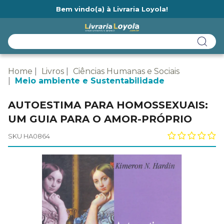
Bem vindo(a) à Livraria Loyola!
Ainda não tem cadastro na Livraria Loyola?
Home
Livros
Ciências Humanas e Sociais
Meio ambiente e Sustentabilidade
AUTOESTIMA PARA HOMOSSEXUAIS:
UM GUIA PARA O AMOR-PRÓPRIO
SKU HA0864