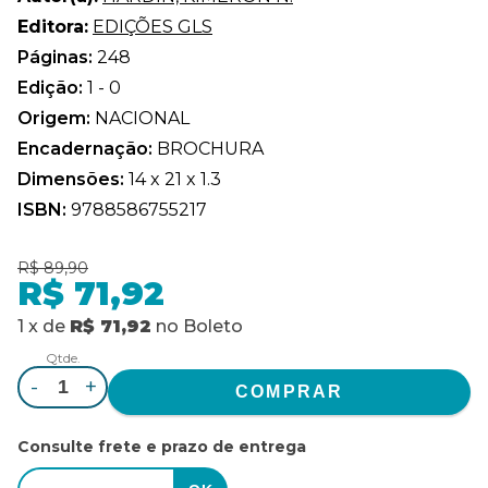
Editora:
EDIÇÕES GLS
Páginas:
248
Edição:
1 - 0
Origem:
NACIONAL
Encadernação:
BROCHURA
Dimensões:
14 x 21 x 1.3
ISBN:
9788586755217
R$ 89,90
R$ 71,92
1
x
de
R$ 71,92
no
Boleto
Qtde.
-
+
Consulte frete e prazo de entrega