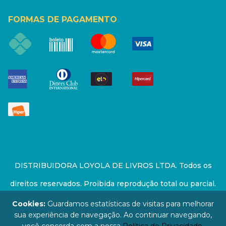
FORMAS DE PAGAMENTO
DISTRIBUIDORA LOYOLA DE LIVROS LTDA. Todos os
direitos reservados. Proibida reprodução total ou parcial.
Preços e estoque sujeito a alterações sem aviso prévio.
Cookies:
Guardamos estatísticas de visitas para melhorar
sua experiência de navegação. Ao continuar navegando,
67.946.814/0001-94 - LOJA - Rua Senador Feijó - São