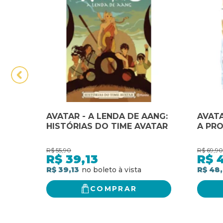
AVATAR - A LENDA DE AANG:
AVATA
HISTÓRIAS DO TIME AVATAR
A PR
R$
55,90
R$
69,90
R$
39,13
R$
R$ 39,13
R$ 48
COMPRAR