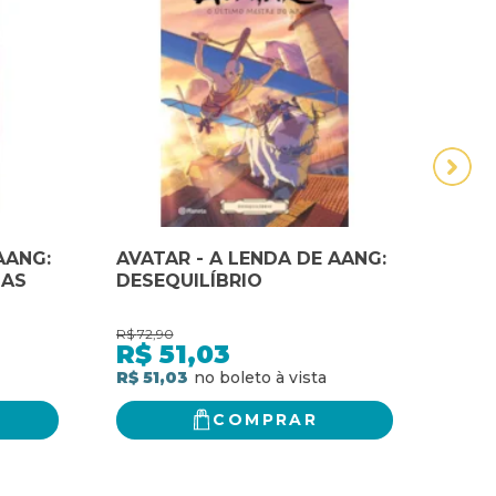
AANG:
AVATAR - A LENDA DE AANG:
AVAT
DAS
DESEQUILÍBRIO
FUM
R$
72,90
R$
77,
R$
51,03
R$
R$ 51,03
R$ 5
COMPRAR