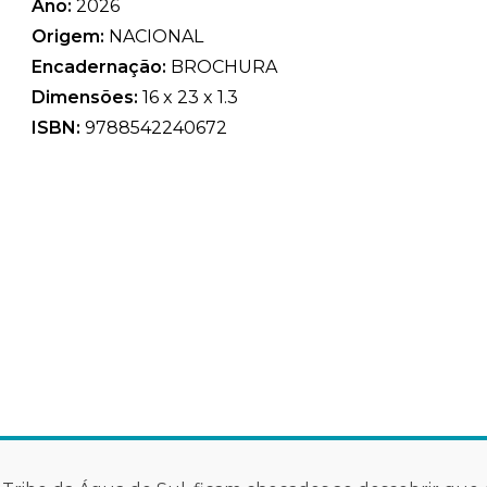
Ano:
2026
Origem:
NACIONAL
Encadernação:
BROCHURA
Dimensões:
16 x 23 x 1.3
ISBN:
9788542240672