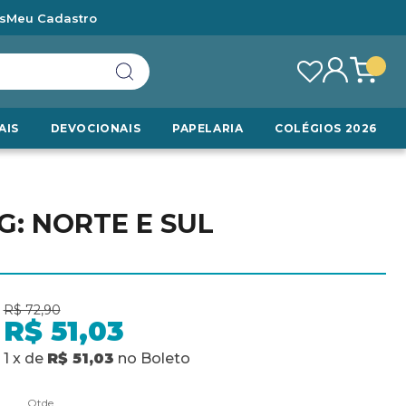
s
Meu Cadastro
AIS
DEVOCIONAIS
PAPELARIA
COLÉGIOS 2026
G: NORTE E SUL
R$ 72,90
R$ 51,03
1
x
de
R$ 51,03
no
Boleto
Qtde.