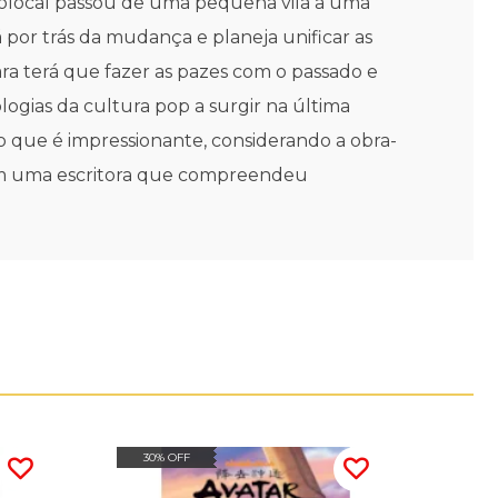
 olocal passou de uma pequena vila a uma
por trás da mudança e planeja unificar as
ara terá que fazer as pazes com o passado e
ogias da cultura pop a surgir na última
o que é impressionante, considerando a obra-
eram uma escritora que compreendeu
30% OFF
30