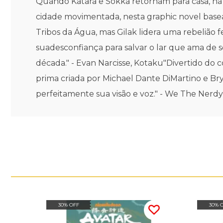
Quando Katara e Sokka retornam para casa, na
cidade movimentada, nesta graphic novel basea
Tribos da Água, mas Gilak lidera uma rebelião f
suadesconfiança para salvar o lar que ama de 
década." - Evan Narcisse, Kotaku"Divertido do
prima criada por Michael Dante DiMartino e Br
perfeitamente sua visão e voz." - We The Nerdy
30% OFF
30% 