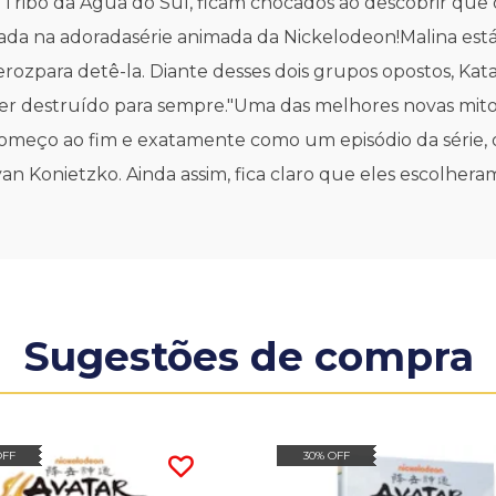
 Tribo da Água do Sul, ficam chocados ao descobrir que
da na adoradasérie animada da Nickelodeon!Malina está 
erozpara detê-la. Diante desses dois grupos opostos, Kat
ser destruído para sempre."Uma das melhores novas mitol
 começo ao fim e exatamente como um episódio da série, 
yan Konietzko. Ainda assim, fica claro que eles escolh
Sugestões de compra
OFF
30% OFF