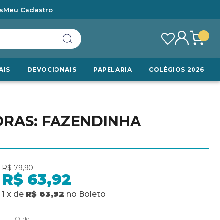
s
Meu Cadastro
AIS
DEVOCIONAIS
PAPELARIA
COLÉGIOS 2026
ORAS: FAZENDINHA
R$ 79,90
R$ 63,92
1
x
de
R$ 63,92
no
Boleto
Qtde.