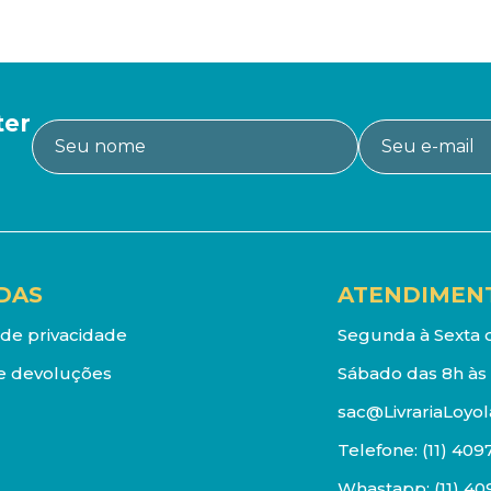
ter
DAS
ATENDIMEN
a de privacidade
Segunda à Sexta d
e devoluções
Sábado das 8h às 
sac@LivrariaLoyol
Telefone:
(11) 409
Whastapp:
(11) 4