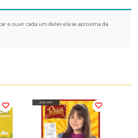
ocar e ouvir cada um deles ela se aproxima da
20% OFF
20