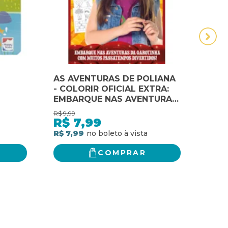
AS AVENTURAS DE POLIANA
Mulh
- COLORIR OFICIAL EXTRA:
Aven
EMBARQUE NAS AVENTURAS
aven
DA GAROTINHA COM
R$
9,99
R$
44,
MUITOS PASSATEMPOS
R$
7,99
R$
DIVERTIDOS!
R$ 7,99
R$ 3
COMPRAR