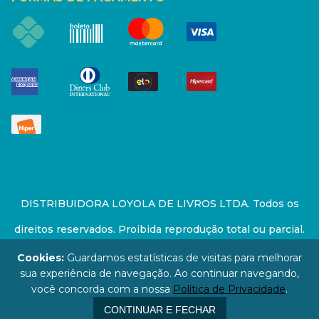
DISTRIBUIDORA LOYOLA DE LIVROS LTDA. Todos os
direitos reservados. Proibida reprodução total ou parcial.
Preços e estoque sujeito a alterações sem aviso prévio.
Cookies:
Guardamos estatísticas de visitas para melhorar
sua experiência de navegação. Ao continuar navegando,
67.946.814/0001-94 - LOJA - Rua Senador Feijó - São
você concorda com a nossa
Política de Privacidade
.
Paulo / SP - CEP: 01006-000
CONTINUAR E FECHAR