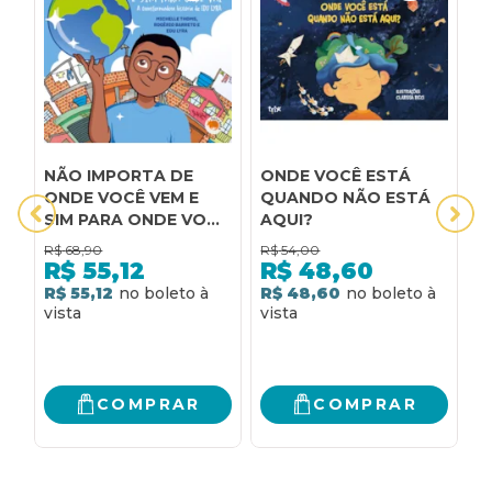
NÃO IMPORTA DE
ONDE VOCÊ ESTÁ
I
ONDE VOCÊ VEM E
QUANDO NÃO ESTÁ
T
SIM PARA ONDE VOCÊ
AQUI?
N
VAI: A
T
R$
68,90
R$
54,00
R
TRANSFORMADORA
Q
R$
55,12
R$
48,60
HISTÓRIA DE EDU
S
R$ 55,12
R$ 48,60
R
LYRA
S
M
I
U
E
COMPRAR
COMPRAR