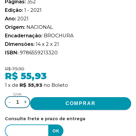
Páginas:
352
Edição:
1 - 2021
Ano:
2021
Origem:
NACIONAL
Encadernação:
BROCHURA
Dimensões:
14 x 2 x 21
ISBN:
9786559213320
R$ 79,90
R$ 55,93
1
x
de
R$ 55,93
no
Boleto
Qtde.
-
+
Consulte frete e prazo de entrega