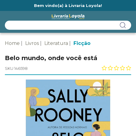
Bem vindo(a) à Livraria Loyola!
Ainda não tem cadastro na Livraria Loyola?
Home
Livros
Literatura
Ficção
Belo mundo, onde você está
SKU 146598