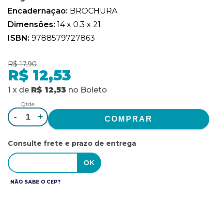
Encadernação:
BROCHURA
Dimensões:
14 x 0.3 x 21
ISBN:
9788579727863
R$ 17,90
R$ 12,53
1
x
de
R$ 12,53
no
Boleto
Qtde.
-
+
Consulte frete e prazo de entrega
NÃO SABE O CEP?