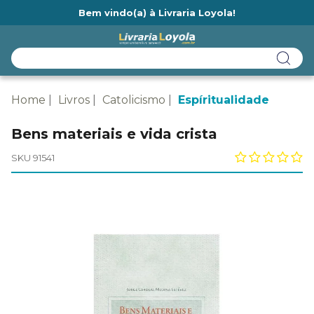
Bem vindo(a) à Livraria Loyola!
Ainda não tem cadastro na Livraria Loyola?
Home
Livros
Catolicismo
Espíritualidade
Bens materiais e vida crista
SKU 91541