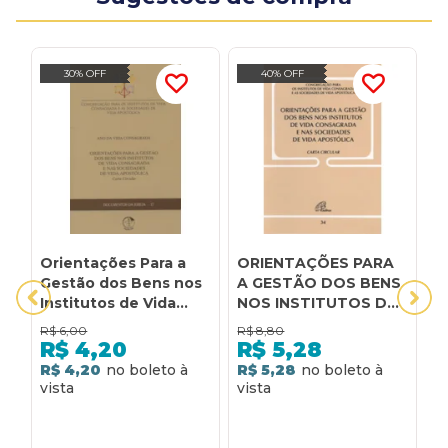
30% OFF
40% OFF
Orientações Para a
ORIENTAÇÕES PARA
1
Gestão dos Bens nos
A GESTÃO DOS BENS
E
Institutos de Vida
NOS INSTITUTOS DE
S
Consagrada e as
VIDA CONSAGRADA E
I
R$
6,00
R$
8,80
R
Sociedades de Vida
NAS SOCIEDADES DE
E
R$
4,20
R$
5,28
Apostólica -
VIDA APOSTÓLICA -
S
R$ 4,20
R$ 5,28
2
Documentos da Igreja
DOC. 34
17
R