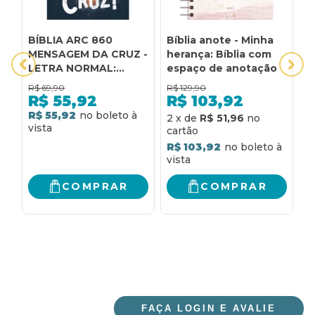
BÍBLIA ARC 860
Bíblia anote - Minha
B
MENSAGEM DA CRUZ -
herança: Bíblia com
l
LETRA NORMAL:
espaço de anotação
e
ALMEIDA REVISTA E
R$
69,90
R$
129,90
R
CORRIGIDA
R$
55,92
R$
103,92
R$ 55,92
2
x
de
R$ 51,96
2
R$ 103,92
R
COMPRAR
COMPRAR
FAÇA LOGIN E AVALIE