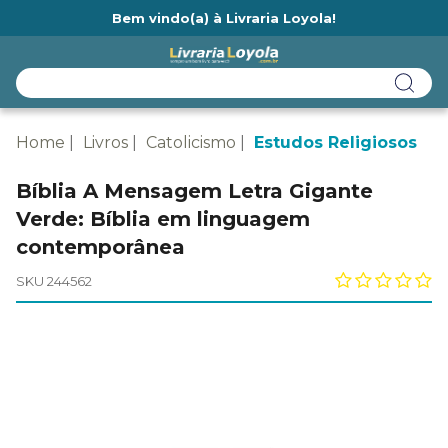
Bem vindo(a) à Livraria Loyola!
Ainda não tem cadastro na Livraria Loyola?
Home
Livros
Catolicismo
Estudos Religiosos
Bíblia A Mensagem Letra Gigante
Verde: Bíblia em linguagem
contemporânea
SKU 244562