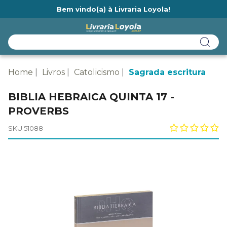
Bem vindo(a) à Livraria Loyola!
Ainda não tem cadastro na Livraria Loyola?
Home
Livros
Catolicismo
Sagrada escritura
BIBLIA HEBRAICA QUINTA 17 -
PROVERBS
SKU 51088