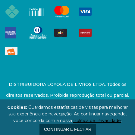
DISTRIBUIDORA LOYOLA DE LIVROS LTDA. Todos os
direitos reservados. Proibida reprodução total ou parcial.
Preços e estoque sujeito a alterações sem aviso prévio.
Cookies:
Guardamos estatísticas de visitas para melhorar
sua experiência de navegação. Ao continuar navegando,
67.946.814/0001-94 - LOJA - Rua Senador Feijó - São
você concorda com a nossa
Política de Privacidade
.
Paulo / SP - CEP: 01006-000
CONTINUAR E FECHAR