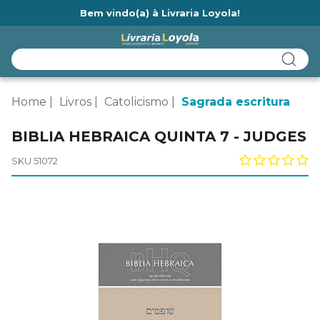
Bem vindo(a) à Livraria Loyola!
Ainda não tem cadastro na Livraria Loyola?
Home
Livros
Catolicismo
Sagrada escritura
BIBLIA HEBRAICA QUINTA 7 - JUDGES
SKU 51072