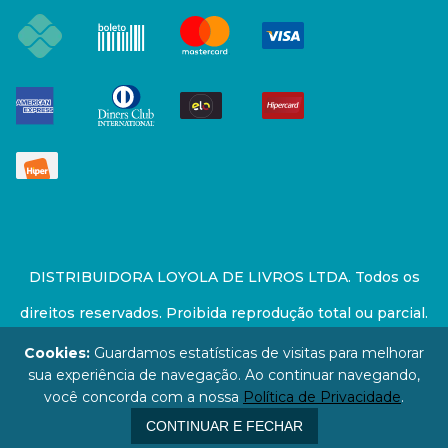
DISTRIBUIDORA LOYOLA DE LIVROS LTDA. Todos os
direitos reservados. Proibida reprodução total ou parcial.
Preços e estoque sujeito a alterações sem aviso prévio.
Cookies:
Guardamos estatísticas de visitas para melhorar
sua experiência de navegação. Ao continuar navegando,
67.946.814/0001-94 - LOJA - Rua Senador Feijó - São
você concorda com a nossa
Política de Privacidade
.
Paulo / SP - CEP: 01006-000
CONTINUAR E FECHAR