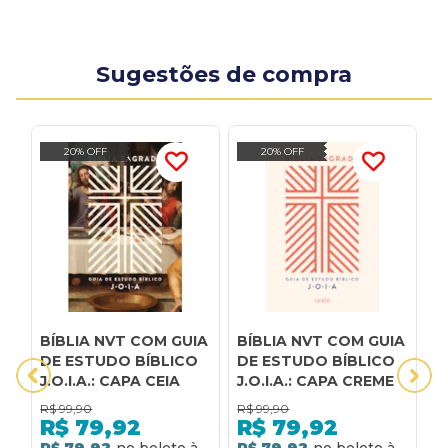
Sugestões de compra
20% OFF
20% OFF
BÍBLIA NVT COM GUIA
BÍBLIA NVT COM GUIA
B
DE ESTUDO BÍBLICO
DE ESTUDO BÍBLICO
D
J.O.I.A.: CAPA CEIA
J.O.I.A.: CAPA CREME
J
R$
99,90
R$
99,90
R
R$
79,92
R$
79,92
R$ 79,92
R$ 79,92
R