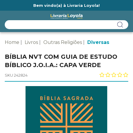
Bem vindo(a) à Livraria Loyola!
Ainda não tem cadastro na Livraria Loyola?
Home
Livros
Outras Religiões
Diversas
BÍBLIA NVT COM GUIA DE ESTUDO
BÍBLICO J.O.I.A.: CAPA VERDE
SKU 242824