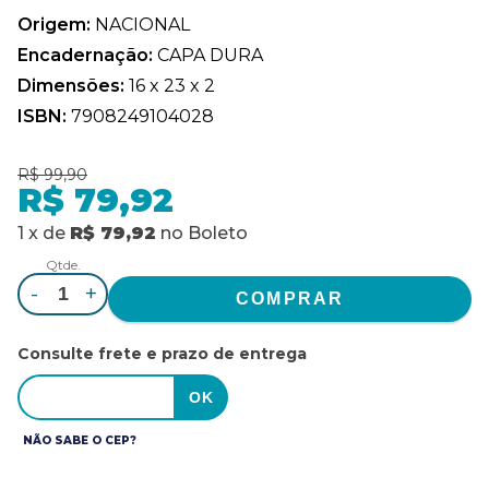
Origem:
NACIONAL
Encadernação:
CAPA DURA
Dimensões:
16 x 23 x 2
ISBN:
7908249104028
R$ 99,90
R$ 79,92
1
x
de
R$ 79,92
no
Boleto
Qtde.
-
+
Consulte frete e prazo de entrega
NÃO SABE O CEP?