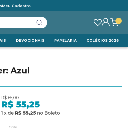
s
Meu Cadastro
AIS
DEVOCIONAIS
PAPELARIA
COLÉGIOS 2026
er: Azul
R$ 65,00
R$ 55,25
1
x
de
R$ 55,25
no
Boleto
Qtde.