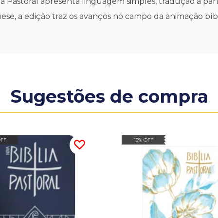
a Pastoral apresenta linguagem simples, tradução a partir
uese, a edição traz os avanços no campo da animação bíbl
Sugestões de compra
OFF
15% OFF