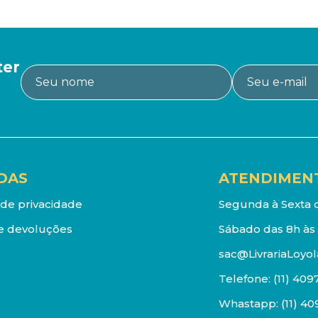
ter
DAS
ATENDIMEN
a de privacidade
Segunda à Sexta d
e devoluções
Sábado das 8h às 
sac@LivrariaLoyol
Telefone:
(11) 409
Whastapp:
(11) 4