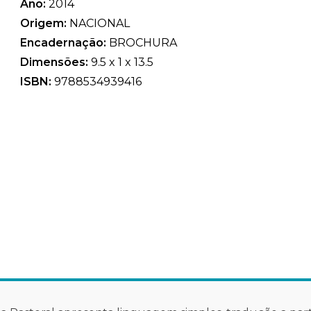
Ano:
2014
Origem:
NACIONAL
Encadernação:
BROCHURA
Dimensões:
9.5 x 1 x 13.5
ISBN:
9788534939416