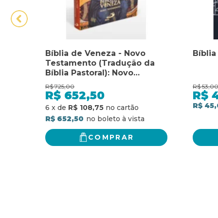
Bíblia de Veneza - Novo
Bíblia
Testamento (Tradução da
Bíblia Pastoral): Novo
Testamento - Tradução da
R$
725,00
R$
53,0
Bíblia Pastoral
R$
652,50
R$
R$ 45,
6
x
de
R$ 108,75
R$ 652,50
COMPRAR