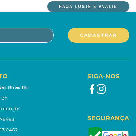
FAÇA LOGIN E AVALIE
TO
SIGA-NOS
as 8h às 18h
13h
a.com.br
SEGURANÇA
7-6463
097-6462