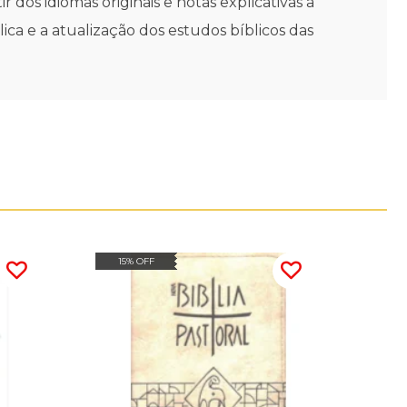
 dos idiomas originais e notas explicativas a
ica e a atualização dos estudos bíblicos das
15% OFF
15