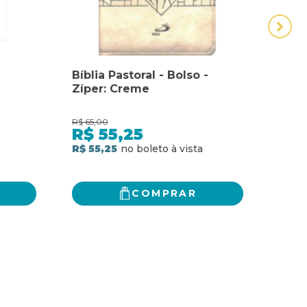
-
Bíblia Pastoral - Bolso -
Bíbli
Zíper: Creme
Zíper
R$
65,00
R$
65,
R$
55,25
R$
R$ 55,25
R$ 5
COMPRAR