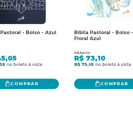
 Pastoral - Bolso - Azul
Bíblia Pastoral - Bolso 
Floral Azul
0
R$
86,00
45,05
R$
73,10
05
R$ 73,10
COMPRAR
COMPRAR