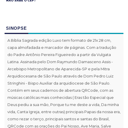
NÃO SABE O CEP?
SINOPSE
A Bíblia Sagrada edição Luxo tem formato de 21x 28 cm,
capa almofadada e marcador de páginas. Com a tradução
do Padre Antônio Pereira Figueiredo a partir da Vulgata
Latina. Assinada pelo Dom Raymundo Damasceno Assis -
Arcebispo Metropolitano de Aparecida-SP e pela Mitra
Arquidiocesana de São Paulo através de Dom Pedro Luiz
Stringhini - Bispo Auxiliar da arquidiocese de São Paulo.
Contém em seus cadernos de abertura QRCode, com as
músicas católicas mais conhecidas ( Eras tão Especial que
Deus pediu a sua mão, Porque tu me deste a vida, Da minha
vida, Canta Igreja, entre outras) principais Papas da nossa era,
como rezar o terço, principais santos e santas do Brasil,
QRCode com as orações do Pai Nosso, Ave Maria, Salve