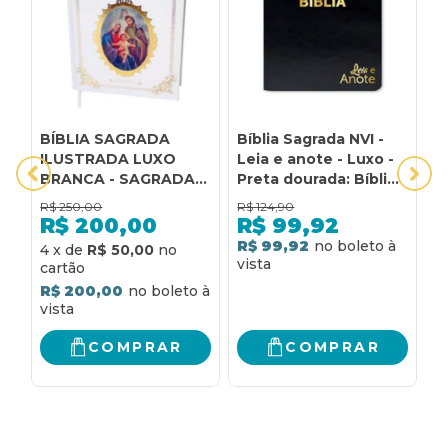
BÍBLIA SAGRADA
Bíblia Sagrada NVI -
B
ILUSTRADA LUXO
Leia e anote - Luxo -
d
BRANCA - SAGRADA
Preta dourada: Bíblia
|
FAMILIA E JESUS
com espaço de
c
R$
250,00
R$
124,90
R
MISERICORDIOSO
anotação
d
R$
200,00
R$
99,92
v
R$ 99,92
R
4
x
de
R$ 50,00
R$ 200,00
COMPRAR
COMPRAR