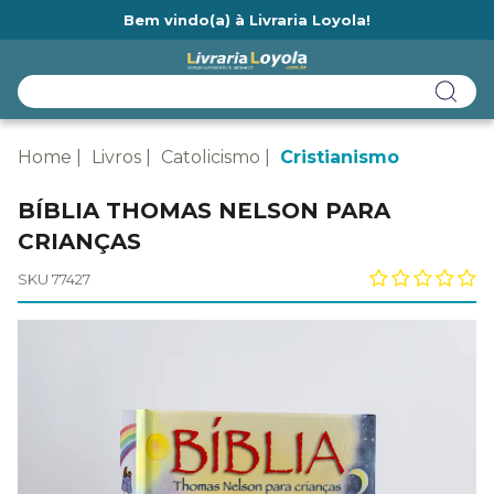
Bem vindo(a) à Livraria Loyola!
Ainda não tem cadastro na Livraria Loyola?
Home
Livros
Catolicismo
Cristianismo
BÍBLIA THOMAS NELSON PARA
CRIANÇAS
SKU 77427