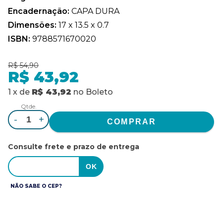
Encadernação:
CAPA DURA
Dimensões:
17 x 13.5 x 0.7
ISBN:
9788571670020
R$ 54,90
R$ 43,92
1
x
de
R$ 43,92
no
Boleto
Qtde.
-
+
Consulte frete e prazo de entrega
NÃO SABE O CEP?