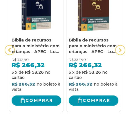
Bíblia de recursos
Bíblia de recursos
B
para o ministério com
para o ministério com
T
crianças - APEC - Luxo
crianças - APEC - Luxo
C
PU Azul: ferramenta
PU marrom:
L
R$
332,90
R$
332,90
R
de auxílio de ensino
ferramenta de auxílio
L
R$
266,32
R$
266,32
para as nossas
de ensino para as
P
5
x
de
R$ 53,26
5
x
de
R$ 53,26
6
crianças sobre todo o
nossas crianças sobre
|
amor de Jesus para
todo o amor de Jesus
5
R$ 266,32
R$ 266,32
R
com elas
para com elas
COMPRAR
COMPRAR