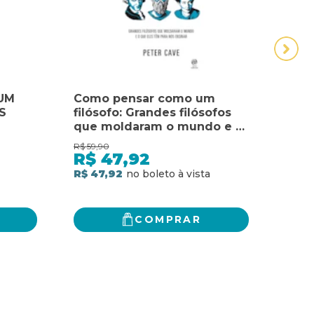
UM
Como pensar como um
Dest
S
filósofo: Grandes filósofos
queb
que moldaram o mundo e o
mund
E O
que eles têm para nos
isso
R$
59,90
R$
59,
OS
ensinar
R$
47,92
R$
R$ 47,92
R$ 4
COMPRAR