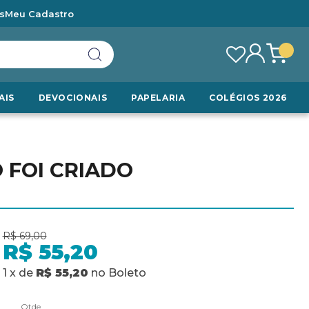
s
Meu Cadastro
AIS
DEVOCIONAIS
PAPELARIA
COLÉGIOS 2026
 FOI CRIADO
R$ 69,00
R$ 55,20
1
x
de
R$ 55,20
no
Boleto
Qtde.