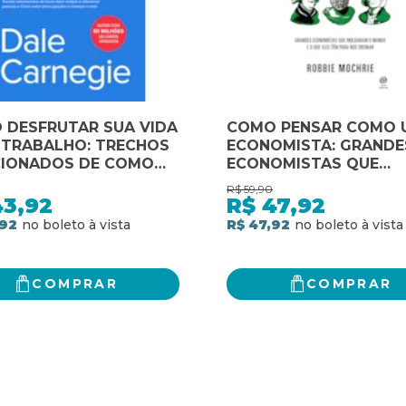
 DESFRUTAR SUA VIDA
COMO PENSAR COMO 
 TRABALHO: TRECHOS
ECONOMISTA: GRANDE
CIONADOS DE COMO
ECONOMISTAS QUE
 AMIGOS E
MOLDARAM O MUNDO 
R$
59,90
ENCIAR PESSOAS E
QUE ELES TÊM PARA N
43,92
R$
47,92
 EVITAR
ENSINAR
,92
R$ 47,92
CUPAÇÕES E COMEÇAR
ER
COMPRAR
COMPRAR