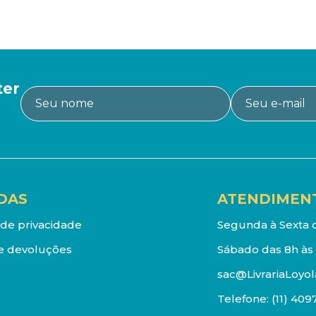
ter
DAS
ATENDIMEN
a de privacidade
Segunda à Sexta d
e devoluções
Sábado das 8h às 
sac@LivrariaLoyol
Telefone:
(11) 409