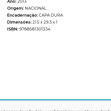
Ano:
2013
Origem:
NACIONAL
Encadernação:
CAPA DURA
Dimensões:
21.5 x 29.3 x 1
ISBN:
9788581301334