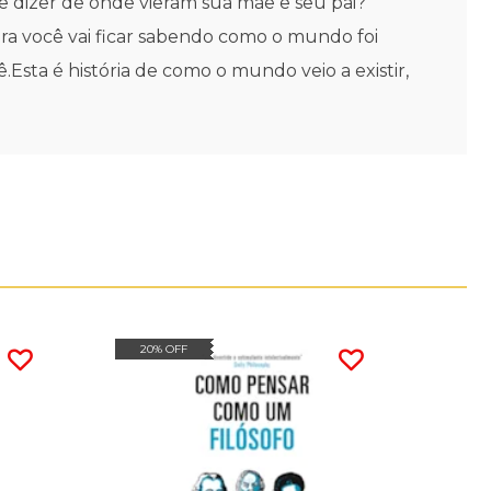
e dizer de onde vieram sua mãe e seu pai?
gora você vai ficar sabendo como o mundo foi
Esta é história de como o mundo veio a existir,
20% OFF
20