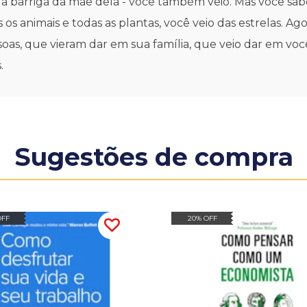
 barriga da mãe dela - você também veio. Mas você sab
os animais e todas as plantas, você veio das estrelas. A
as, que vieram dar em sua família, que veio dar em você.
.
Sugestões de compra
OFF
20% OFF