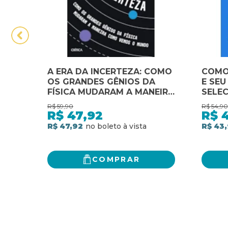
A ERA DA INCERTEZA: COMO
COMO
OS GRANDES GÊNIOS DA
E SEU
FÍSICA MUDARAM A MANEIRA
SELE
COMO VEMOS O MUNDO
FAZER
R$
59,90
R$
54,90
INFLU
R$
47,92
R$
COMO
R$ 47,92
R$ 43
PREO
A VIV
COMPRAR