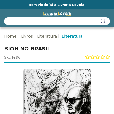
Bem vindo(a) à Livraria Loyola!
Ainda não tem cadastro na Livraria Loyola?
Home
Livros
Literatura
Literatura
BION NO BRASIL
SKU 141961