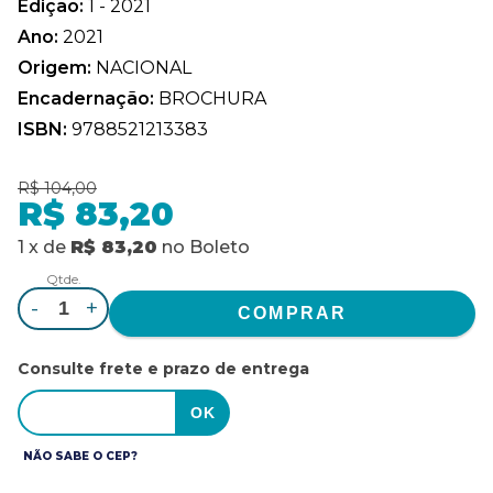
Edição:
1 - 2021
Ano:
2021
Origem:
NACIONAL
Encadernação:
BROCHURA
ISBN:
9788521213383
R$ 104,00
R$ 83,20
1
x
de
R$ 83,20
no
Boleto
Qtde.
-
+
Consulte frete e prazo de entrega
NÃO SABE O CEP?