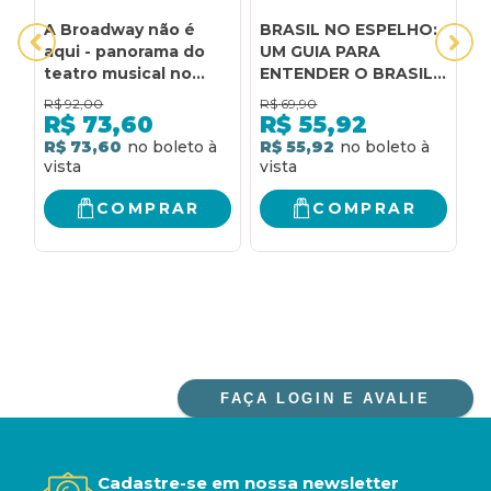
A Broadway não é
BRASIL NO ESPELHO:
C
aqui - panorama do
UM GUIA PARA
V
teatro musical no
ENTENDER O BRASIL
R
Brasil 2ª edição:
E OS BRASILEIROS
C
R$
92,00
R$
69,90
R
panorama do teatro
V
R$
73,60
R$
55,92
musical no Brasil
R
R$ 73,60
R$ 55,92
R
C
COMPRAR
COMPRAR
FAÇA LOGIN E AVALIE
Cadastre-se em nossa newsletter