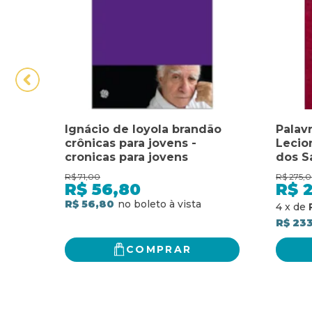
Ignácio de loyola brandão
Palavr
crônicas para jovens -
Lecio
cronicas para jovens
dos S
para 
R$
71,00
R$
275,
e voti
R$
56,80
R$
missa
R$ 56,80
4
x
de
comun
R$ 233
neces
COMPRAR