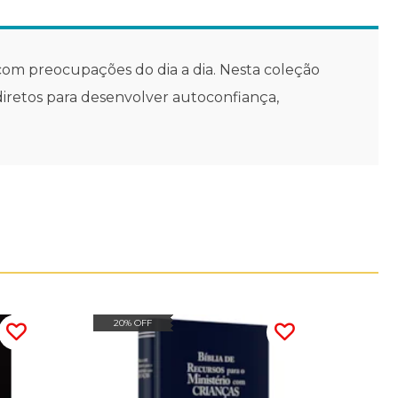
com preocupações do dia a dia. Nesta coleção
diretos para desenvolver autoconfiança,
20% OFF
20