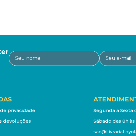
ter
DAS
ATENDIMEN
a de privacidade
Segunda à Sexta d
e devoluções
Sábado das 8h às 
sac@LivrariaLoyol