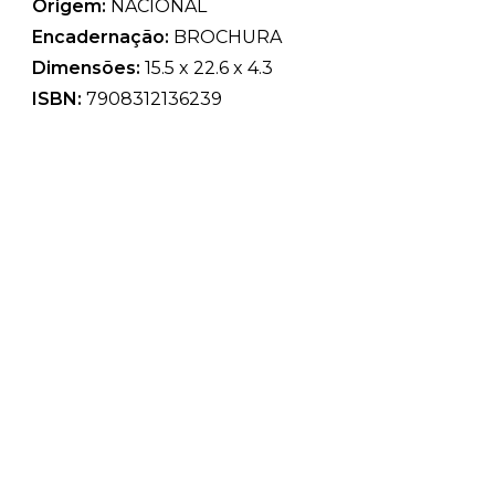
Origem:
NACIONAL
Encadernação:
BROCHURA
Dimensões:
15.5 x 22.6 x 4.3
ISBN:
7908312136239