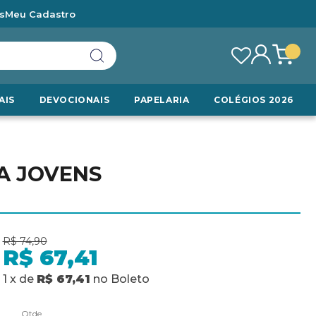
s
Meu Cadastro
AIS
DEVOCIONAIS
PAPELARIA
COLÉGIOS 2026
A JOVENS
R$ 74,90
R$ 67,41
1
x
de
R$ 67,41
no
Boleto
Qtde.