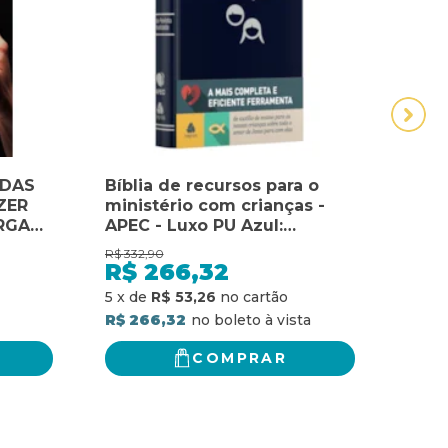
 DAS
Bíblia de recursos para o
Bíbl
ZER
ministério com crianças -
mini
RGA
APEC - Luxo PU Azul:
APEC
HORAR
ferramenta de auxílio de
ferr
R$
332,90
R$
332
SAR A
ensino para as nossas
ensi
R$
266,32
R$
AVOR
crianças sobre todo o amor
cria
5
x
de
R$ 53,26
5
x
d
 PARA
de Jesus para com elas
de J
R$ 266,32
R$ 2
COMPRAR