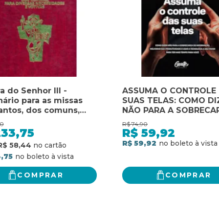
a do Senhor III -
ASSUMA O CONTROLE
nário para as missas
SUAS TELAS: COMO DI
antos, dos comuns,
NÃO PARA A SOBRECA
diversas necessidades
DE INFORMAÇÃO, MEL
00
R$
74,90
vas: lecionário para as
A PRODUTIVIDADE E U
233,75
R$
59,92
s dos santos, dos
TECNOLOGIA A SEU F
R$ 59,92
R$ 58,44
s, para diversas
PARA TER MAIS TEMPO
,75
sidades e votivas
VOCÊ
COMPRAR
COMPRAR