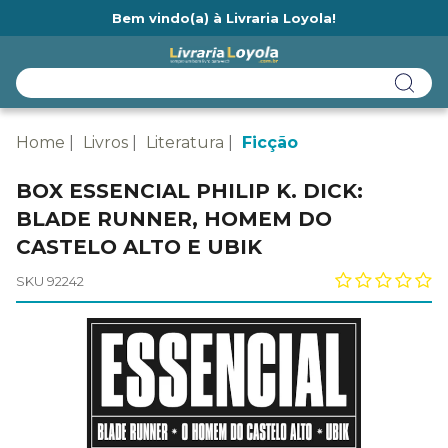
Bem vindo(a) à Livraria Loyola!
Ainda não tem cadastro na Livraria Loyola?
Home
Livros
Literatura
Ficção
BOX ESSENCIAL PHILIP K. DICK:
BLADE RUNNER, HOMEM DO
CASTELO ALTO E UBIK
SKU 92242