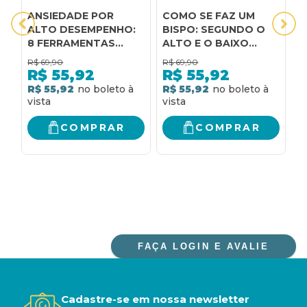
ANSIEDADE POR
COMO SE FAZ UM
C
ALTO DESEMPENHO:
BISPO: SEGUNDO O
H
8 FERRAMENTAS
ALTO E O BAIXO
1ª
PARA ADMINISTRAR O
CLERO: SEGUNDO O
R$
69,90
R$
69,90
R
ESTRESSE E AS
ALTO E O BAIXO
R$
55,92
R$
55,92
PRESSÕES
CLERO
R$ 55,92
R$ 55,92
R
INDIVIDUAIS QUE
ATRAPALHAM O
ALTO RENDIMENTO E
COMPRAR
COMPRAR
O SUCESSO
FAÇA LOGIN E AVALIE
Cadastre-se em nossa newsletter