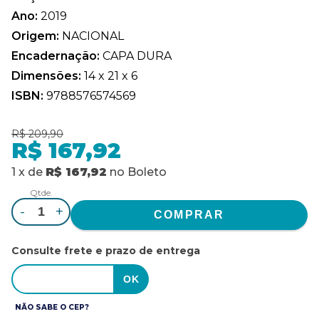
Ano:
2019
Origem:
NACIONAL
Encadernação:
CAPA DURA
Dimensões:
14 x 21 x 6
ISBN:
9788576574569
R$ 209,90
R$ 167,92
1
x
de
R$ 167,92
no
Boleto
Qtde.
-
+
Consulte frete e prazo de entrega
NÃO SABE O CEP?