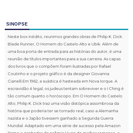
SINOPSE
Neste box inédito, reunimos grandes obras de Philip K. Dick:
Blade Runner, O Homem do Castelo Alto e Ubik. Além de
uma boa porta de entrada para as histórias do autor, é uma
reunião de títulos importantes para a sua carreira. As capas
dos livros que o compõem foram ilustradas por Rafael
Coutinho e o projeto gráfico é da designer Giovanna
Cianelli.Em 1962, a suástica é hasteada em Nova Iorque. A
escravidão é legal, os judeus tentam sobreviver e o I Ching é
tão comum quanto o horóscopo. Em O Homem do Castelo
Alto, Philip K. Dick traz uma visão distópica assombrosa da
história que poderia ter se tornado real, caso a Alemanha
nazista e o Japão tivessem ganhado a Segunda Guerra
Mundial. Adaptado em uma série de sucesso pela Amazon
Prime e ganhador do prêmio Hugo de melhor romance, o