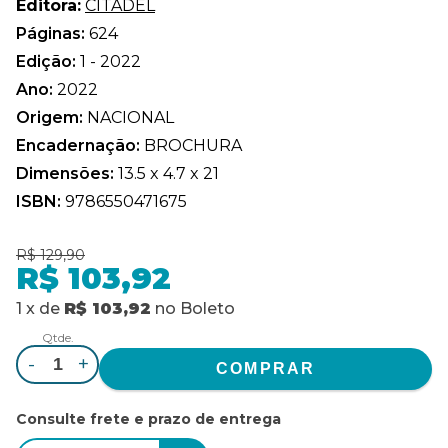
Editora:
CITADEL
Páginas:
624
Edição:
1 - 2022
Ano:
2022
Origem:
NACIONAL
Encadernação:
BROCHURA
Dimensões:
13.5 x 4.7 x 21
ISBN:
9786550471675
R$ 129,90
R$ 103,92
1
x
de
R$ 103,92
no
Boleto
Qtde.
-
+
Consulte frete e prazo de entrega