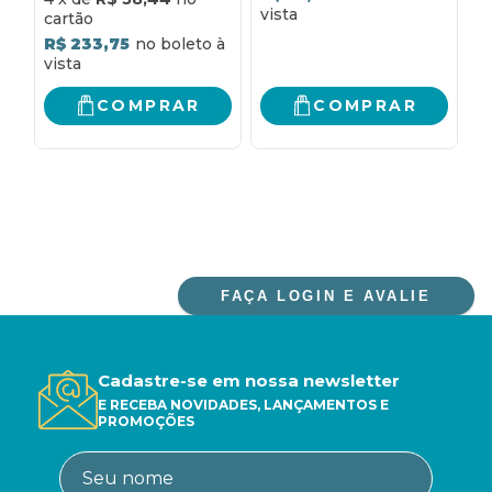
votivas: lecionário
C
para as missas dos
D
R$ 233,75
santos, dos comuns,
para diversas
necessidades e
COMPRAR
COMPRAR
votivas
FAÇA LOGIN E AVALIE
Cadastre-se em nossa newsletter
E RECEBA NOVIDADES, LANÇAMENTOS E
PROMOÇÕES