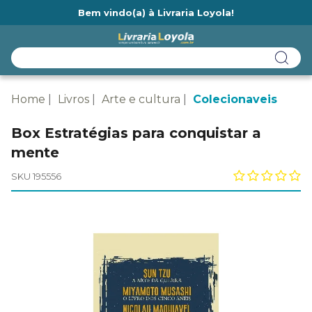
Bem vindo(a) à Livraria Loyola!
Ainda não tem cadastro na Livraria Loyola?
Home
Livros
Arte e cultura
Colecionaveis
Box Estratégias para conquistar a
mente
SKU 195556