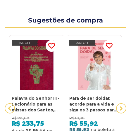
Sugestões de compra
15% OFF
20% OFF
Palavra do Senhor III -
Para de ser doida!:
V
Lecionário para as
acorde para a vida e
V
missas dos Santos,
siga os 3 passos para
C
dos comuns, para
conquistar o amor (e
R
R$
275,00
R$
69,90
R
diversas
outras dicas)
M
R$
233,75
R$
55,92
necessidades e
P
R$ 55,92
R
4
x
de
R$ 58,44