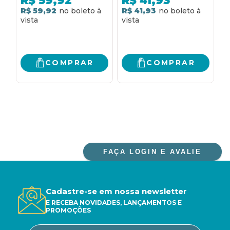
R$
59,92
R$
41,93
R$ 59,92
R$ 41,93
3
R
COMPRAR
COMPRAR
FAÇA LOGIN E AVALIE
Cadastre-se em nossa newsletter
E RECEBA NOVIDADES, LANÇAMENTOS E
PROMOÇÕES