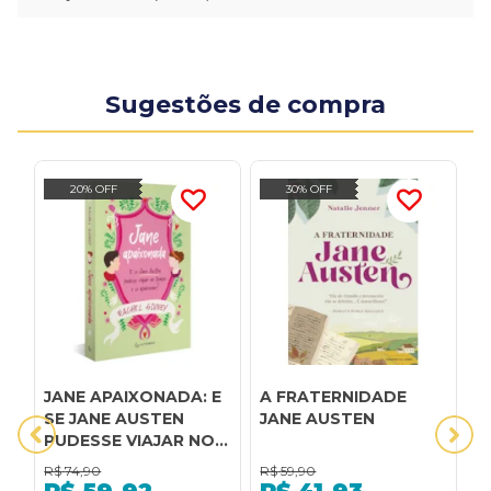
Sugestões de compra
20% OFF
30% OFF
JANE APAIXONADA: E
A FRATERNIDADE
B
SE JANE AUSTEN
JANE AUSTEN
0
PUDESSE VIAJAR NO
TEMPO E SE
R$
74,90
R$
59,90
R
APAIXONAR?