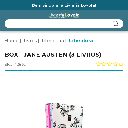
Bem vindo(a) à Livraria Loyola!
Ainda não tem cadastro na Livraria Loyola?
Home
Livros
Literatura
Literatura
BOX - JANE AUSTEN (3 LIVROS)
SKU 142862